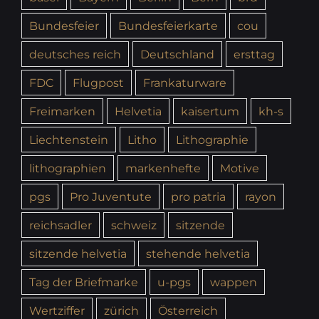
Bundesfeier
Bundesfeierkarte
cou
deutsches reich
Deutschland
ersttag
FDC
Flugpost
Frankaturware
Freimarken
Helvetia
kaisertum
kh-s
Liechtenstein
Litho
Lithographie
lithographien
markenhefte
Motive
pgs
Pro Juventute
pro patria
rayon
reichsadler
schweiz
sitzende
sitzende helvetia
stehende helvetia
Tag der Briefmarke
u-pgs
wappen
Wertziffer
zürich
Österreich