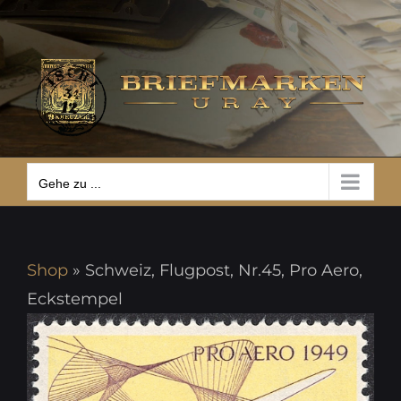
Zum
Gehe zu ...
Inhalt
springen
Gehe zu ...
Shop
»
Schweiz, Flugpost, Nr.45, Pro Aero,
Eckstempel