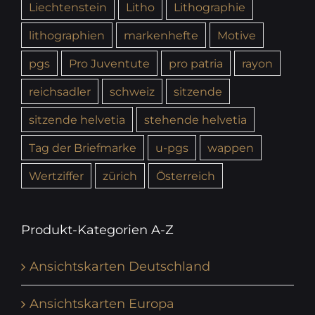
Liechtenstein
Litho
Lithographie
lithographien
markenhefte
Motive
pgs
Pro Juventute
pro patria
rayon
reichsadler
schweiz
sitzende
sitzende helvetia
stehende helvetia
Tag der Briefmarke
u-pgs
wappen
Wertziffer
zürich
Österreich
Produkt-Kategorien A-Z
Ansichtskarten Deutschland
Ansichtskarten Europa