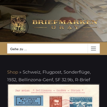
Zum
Gehe zu ...
Inhalt
springen
Gehe zu ...
Shop
»
Schweiz, Flugpost, Sonderflüge,
1932, Bellinzona-Genf, SF 32.9b, R-Brief