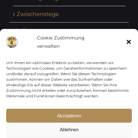
Zwischenstege
Vatikan
Cookie Zustimmung
verwalten
Vereinte Nationen
Vorphilatelie
Um Ihnen ein optimales Erlebnis zu bieten, verwenden wir
Technologien wie Cookies, um Geräteinformationen zu speichern
und/oder darauf zuzugreifen. Wenn Sie diesen Technologien
Zensurbelege Österreich
zustimmen, können wir Daten wie das Surfverhalten oder
eindeutige IDs auf dieser Website verarbeiten. Wenn Sie Ihre
Zustimmung nicht erteilen oder zurückziehen, können bestimmte
Zensurbelege Schweiz
Merkmale und Funktionen beeinträchtigt werden.
Akzeptieren
Sparen Sie jetzt !
Copyright 2012 - 2024 URAY GmbH | All Rights
p15-250
Ablehnen
Reserved |
PCI Data Security Standards |
p30-500