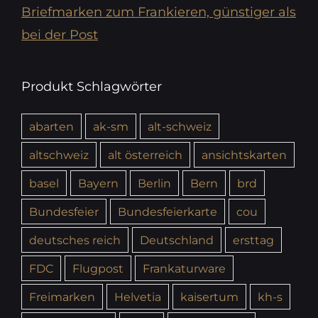
Briefmarken zum Frankieren, günstiger als
bei der Post
Produkt Schlagwörter
abarten
ak-sm
alt-schweiz
altschweiz
alt österreich
ansichtskarten
basel
Bayern
Berlin
Bern
brd
Bundesfeier
Bundesfeierkarte
cou
deutsches reich
Deutschland
ersttag
FDC
Flugpost
Frankaturware
Freimarken
Helvetia
kaisertum
kh-s