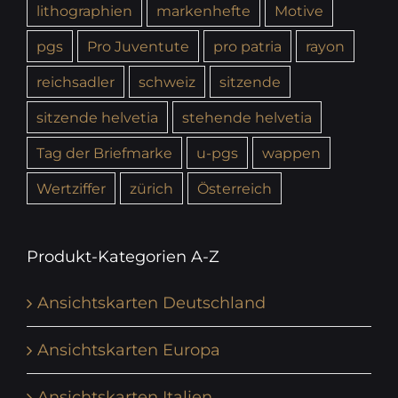
lithographien
markenhefte
Motive
pgs
Pro Juventute
pro patria
rayon
reichsadler
schweiz
sitzende
sitzende helvetia
stehende helvetia
Tag der Briefmarke
u-pgs
wappen
Wertziffer
zürich
Österreich
Produkt-Kategorien A-Z
Ansichtskarten Deutschland
Ansichtskarten Europa
Ansichtskarten Italien