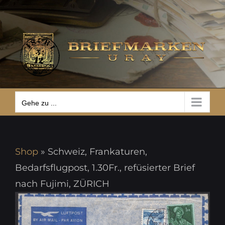
Zum
Gehe zu ...
Inhalt
springen
Gehe zu ...
Shop
»
Schweiz, Frankaturen,
Bedarfsflugpost, 1.30Fr., refüsierter Brief
nach Fujimi, ZÜRICH