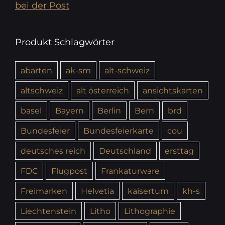
bei der Post
Produkt Schlagwörter
abarten
ak-sm
alt-schweiz
altschweiz
alt österreich
ansichtskarten
basel
Bayern
Berlin
Bern
brd
Bundesfeier
Bundesfeierkarte
cou
deutsches reich
Deutschland
ersttag
FDC
Flugpost
Frankaturware
Freimarken
Helvetia
kaisertum
kh-s
Liechtenstein
Litho
Lithographie