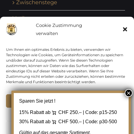
Zwischenstege
Vatikan
Cookie Zustimmung
verwalten
Vereinte Nationen
Vorphilatelie
Um Ihnen ein optimales Erlebnis zu bieten, verwenden wir
Technologien wie Cookies, um Geräteinformationen zu speichern
und/oder darauf zuzugreifen. Wenn Sie diesen Technologien
Zensurbelege Österreich
zustimmen, können wir Daten wie das Surfverhalten oder
eindeutige IDs auf dieser Website verarbeiten. Wenn Sie Ihre
Zustimmung nicht erteilen oder zurückziehen, können bestimmte
Zensurbelege Schweiz
Merkmale und Funktionen beeinträchtigt werden.
Akzeptieren
Sparen Sie jetzt !
Copyright 2012 - 2024 URAY GmbH | All Rights
15% Rabatt ab
CHF 250.– | Code:
p15-250
Ablehnen
Reserved |
PCI Data Security Standards |
30% Rabatt ab
CHF 500.– | Code:
p30-500
AGB
|
Datenschutz
|
Kontakt
Cookie Einstellungen
Gültig auf das gesamte Sortiment,