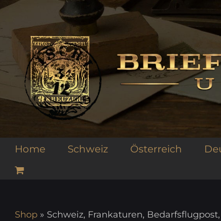
Zum
Inhalt
springen
Home
Schweiz
Österreich
De
Shop
»
Schweiz, Frankaturen, Bedarfsflugpost,