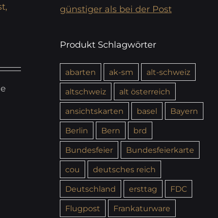
t,
günstiger als bei der Post
Produkt Schlagwörter
abarten
ak-sm
alt-schweiz
ie
altschweiz
alt österreich
ansichtskarten
basel
Bayern
Berlin
Bern
brd
Bundesfeier
Bundesfeierkarte
cou
deutsches reich
Deutschland
ersttag
FDC
Flugpost
Frankaturware