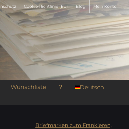
nschutz
Cookie-Richtlinie (EU)
Blog
Mein Konto
Wunschliste
?
Deutsch
Briefmarken zum Frankieren,