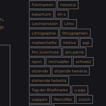
Freimarken
Helvetia
kaisertum
kh-s
en
,
Liechtenstein
Litho
gs
Lithographie
lithographien
markenhefte
Motive
pgs
Pro Juventute
pro patria
rayon
reichsadler
schweiz
sitzende
sitzende helvetia
stehende helvetia
Tag der Briefmarke
u-pgs
wappen
Wertziffer
zürich