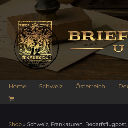
Zum
Inhalt
springen
Home
Schweiz
Österreich
De
Shop
»
Schweiz, Frankaturen, Bedarfsflugpost,