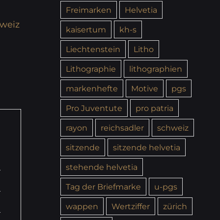
Freimarken
Helvetia
weiz
kaisertum
kh-s
Liechtenstein
Litho
Lithographie
lithographien
markenhefte
Motive
pgs
Pro Juventute
pro patria
rayon
reichsadler
schweiz
sitzende
sitzende helvetia
stehende helvetia
Tag der Briefmarke
u-pgs
wappen
Wertziffer
zürich