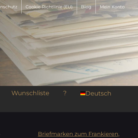
nschutz
Cookie-Richtlinie (EU)
Blog
Mein Konto
Wunschliste
?
Deutsch
3
Briefmarken zum Frankieren,