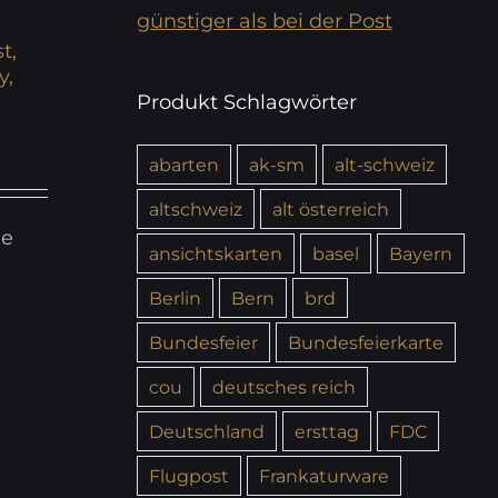
günstiger als bei der Post
t,
y,
Produkt Schlagwörter
abarten
ak-sm
alt-schweiz
altschweiz
alt österreich
ie
ansichtskarten
basel
Bayern
Berlin
Bern
brd
Bundesfeier
Bundesfeierkarte
cou
deutsches reich
Deutschland
ersttag
FDC
Flugpost
Frankaturware