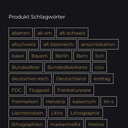
Produkt Schlagwörter
abarten
ak-sm
alt-schweiz
altschweiz
alt österreich
ansichtskarten
basel
Bayern
Berlin
Bern
brd
Bundesfeier
Bundesfeierkarte
cou
deutsches reich
Deutschland
ersttag
FDC
Flugpost
Frankaturware
Freimarken
Helvetia
kaisertum
kh-s
Liechtenstein
Litho
Lithographie
lithographien
markenhefte
Motive