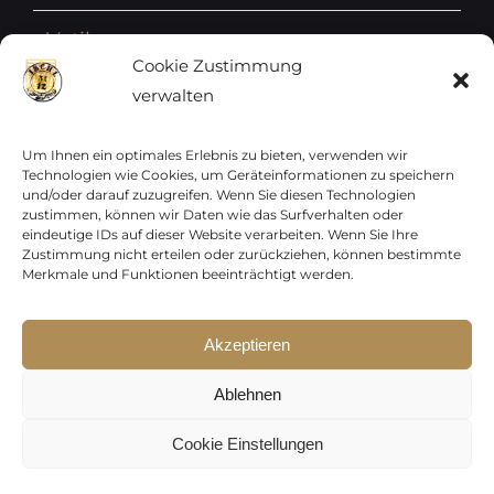
Vatikan
Cookie Zustimmung
verwalten
Vereinte Nationen
Vorphilatelie
Um Ihnen ein optimales Erlebnis zu bieten, verwenden wir
Technologien wie Cookies, um Geräteinformationen zu speichern
und/oder darauf zuzugreifen. Wenn Sie diesen Technologien
Zensurbelege Österreich
zustimmen, können wir Daten wie das Surfverhalten oder
eindeutige IDs auf dieser Website verarbeiten. Wenn Sie Ihre
Zustimmung nicht erteilen oder zurückziehen, können bestimmte
Zensurbelege Schweiz
Merkmale und Funktionen beeinträchtigt werden.
Akzeptieren
Sparen Sie jetzt !
Copyright 2012 - 2024 URAY GmbH | All Rights
p15-250
Ablehnen
Reserved |
PCI Data Security Standards |
p30-500
AGB
|
Datenschutz
|
Kontakt
Cookie Einstellungen
Gültig auf das gesamte Sortiment,
ausgenommen Frankaturware.
Facebook