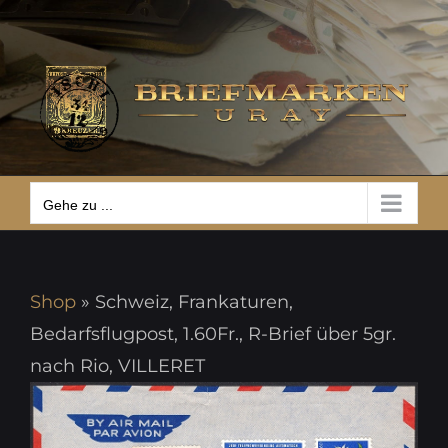
Zum
Gehe zu ...
Inhalt
springen
Gehe zu ...
Shop
»
Schweiz, Frankaturen,
Bedarfsflugpost, 1.60Fr., R-Brief über 5gr.
nach Rio, VILLERET