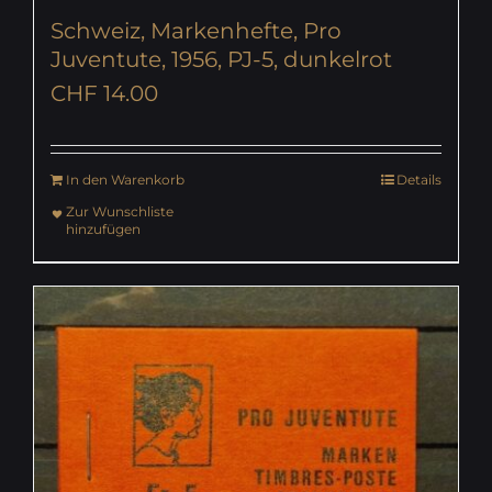
Schweiz, Markenhefte, Pro
Juventute, 1956, PJ-5, dunkelrot
CHF
14.00
In den Warenkorb
Details
Zur Wunschliste
hinzufügen