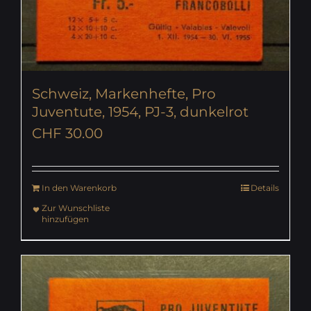
Schweiz, Markenhefte, Pro
Juventute, 1954, PJ-3, dunkelrot
CHF
30.00
In den Warenkorb
Details
Zur Wunschliste
hinzufügen