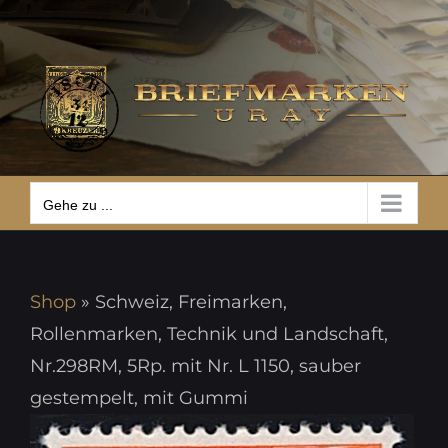
Zum
Gehe zu ...
Inhalt
springen
Gehe zu ...
Shop
»
Schweiz, Freimarken,
Rollenmarken, Technik und Landschaft,
Nr.298RM, 5Rp. mit Nr. L 1150, sauber
gestempelt, mit Gummi