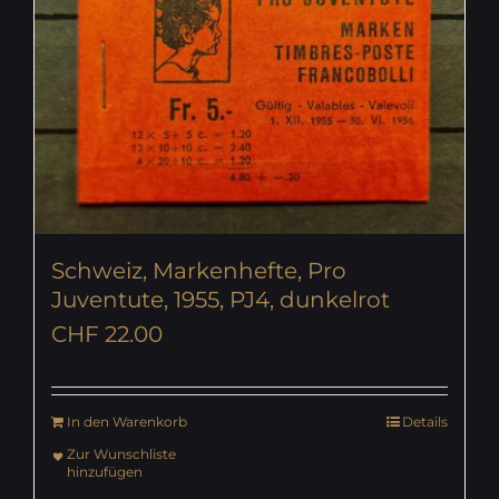
Schweiz, Markenhefte, Pro
Juventute, 1955, PJ4, dunkelrot
CHF
22.00
In den Warenkorb
Details
Zur Wunschliste
hinzufügen