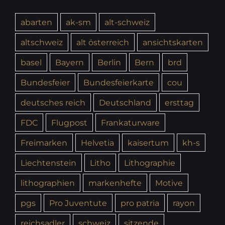
abarten
ak-sm
alt-schweiz
altschweiz
alt österreich
ansichtskarten
basel
Bayern
Berlin
Bern
brd
Bundesfeier
Bundesfeierkarte
cou
deutsches reich
Deutschland
ersttag
FDC
Flugpost
Frankaturware
Freimarken
Helvetia
kaisertum
kh-s
Liechtenstein
Litho
Lithographie
lithographien
markenhefte
Motive
pgs
Pro Juventute
pro patria
rayon
reichsadler
schweiz
sitzende