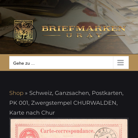
Zum
Gehe zu ...
Inhalt
springen
Gehe zu ...
Shop
»
Schweiz, Ganzsachen, Postkarten,
PK 001, Zwergstempel CHURWALDEN,
Karte nach Chur