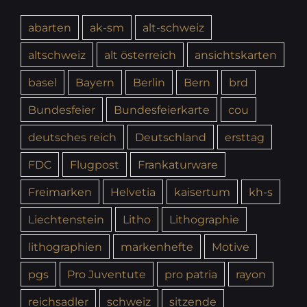
abarten
ak-sm
alt-schweiz
altschweiz
alt österreich
ansichtskarten
basel
Bayern
Berlin
Bern
brd
Bundesfeier
Bundesfeierkarte
cou
deutsches reich
Deutschland
ersttag
FDC
Flugpost
Frankaturware
Freimarken
Helvetia
kaisertum
kh-s
Liechtenstein
Litho
Lithographie
lithographien
markenhefte
Motive
pgs
Pro Juventute
pro patria
rayon
reichsadler
schweiz
sitzende