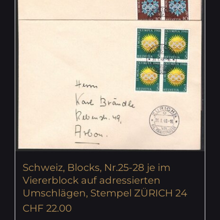
Schweiz, Blocks, Nr.25-28 je im
Viererblock auf adressierten
Umschlägen, Stempel ZÜRICH 24
CHF
22.00