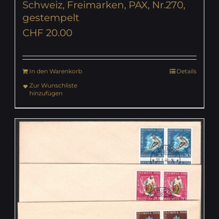
Schweiz, Freimarken, PAX, Nr.270,
gestempelt
CHF
20.00
In den Warenkorb
Details
Zur Wunschliste
hinzufügen