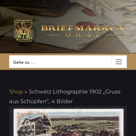
Zum
Gehe zu ...
Inhalt
springen
Gehe zu ...
Shop
»
Schweiz Lithographie 1902 „Gruss
aus Schüpfen“, 4 Bilder