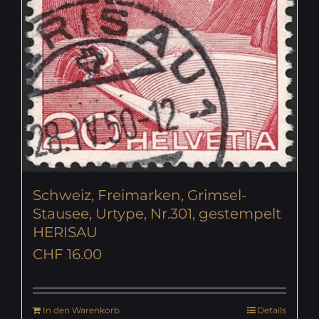
Schweiz, Freimarken, Grimsel-
Stausee, Urtype, Nr.301, gestempelt
HERISAU
CHF
16.00
In den Warenkorb
Details