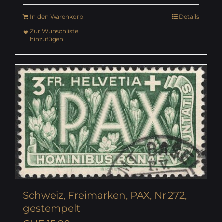
In den Warenkorb
Details
Zur Wunschliste
hinzufügen
Schweiz, Freimarken, PAX, Nr.272,
gestempelt