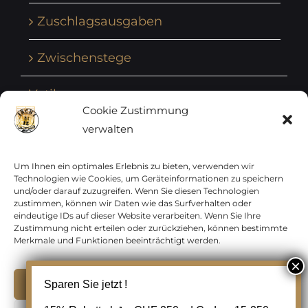
Zuschlagsausgaben
Zwischenstege
Vatikan
Cookie Zustimmung
verwalten
Vereinte Nationen
Vorphilatelie
Um Ihnen ein optimales Erlebnis zu bieten, verwenden wir
Technologien wie Cookies, um Geräteinformationen zu speichern
und/oder darauf zuzugreifen. Wenn Sie diesen Technologien
Zensurbelege Österreich
zustimmen, können wir Daten wie das Surfverhalten oder
eindeutige IDs auf dieser Website verarbeiten. Wenn Sie Ihre
Zustimmung nicht erteilen oder zurückziehen, können bestimmte
Zensurbelege Schweiz
Merkmale und Funktionen beeinträchtigt werden.
Akzeptieren
Sparen Sie jetzt !
Copyright 2012 - 2024 URAY GmbH | All Rights