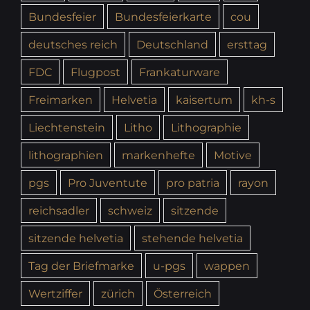
Bundesfeier
Bundesfeierkarte
cou
deutsches reich
Deutschland
ersttag
FDC
Flugpost
Frankaturware
Freimarken
Helvetia
kaisertum
kh-s
Liechtenstein
Litho
Lithographie
lithographien
markenhefte
Motive
pgs
Pro Juventute
pro patria
rayon
reichsadler
schweiz
sitzende
sitzende helvetia
stehende helvetia
Tag der Briefmarke
u-pgs
wappen
Wertziffer
zürich
Österreich