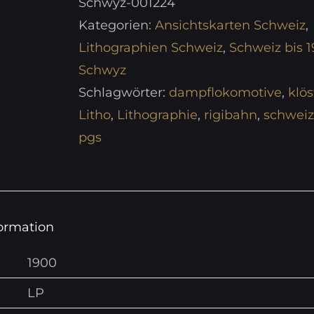
Schwyz-001224
Kategorien:
Ansichtskarten Schweiz
,
Lithographien Schweiz
,
Schweiz bis 
Schwyz
Schlagwörter:
dampflokomotive
,
klös
Litho
,
Lithographie
,
rigibahn
,
schweiz
pgs
formation
1900
LP