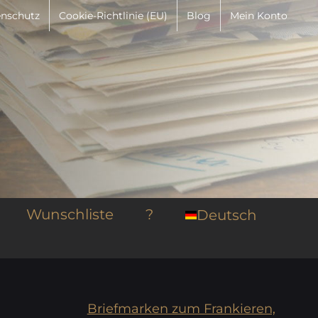
nschutz
Cookie-Richtlinie (EU)
Blog
Mein Konto
Wunschliste
?
Deutsch
Briefmarken zum Frankieren,