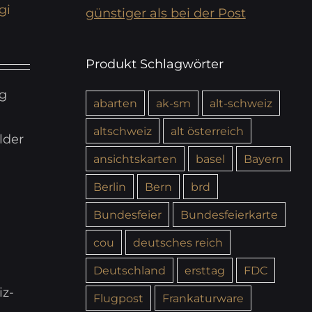
gi
günstiger als bei der Post
Produkt Schlagwörter
ig
abarten
ak-sm
alt-schweiz
altschweiz
alt österreich
lder
ansichtskarten
basel
Bayern
Berlin
Bern
brd
Bundesfeier
Bundesfeierkarte
cou
deutsches reich
Deutschland
ersttag
FDC
iz-
Flugpost
Frankaturware