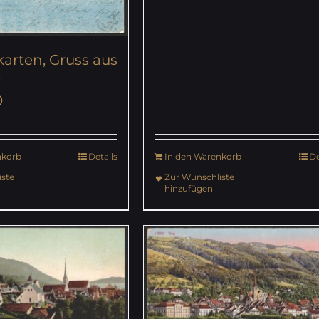
karten, Gruss aus
9
0
nkorb
Details
In den Warenkorb
De
ste
Zur Wunschliste
hinzufügen