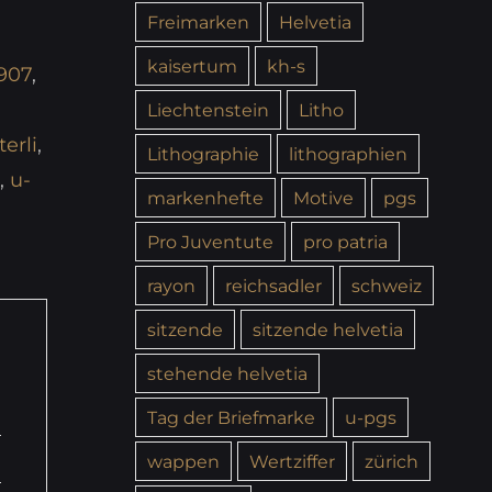
Freimarken
Helvetia
kaisertum
kh-s
1907
,
Liechtenstein
Litho
terli
,
Lithographie
lithographien
,
u-
markenhefte
Motive
pgs
Pro Juventute
pro patria
rayon
reichsadler
schweiz
sitzende
sitzende helvetia
stehende helvetia
Tag der Briefmarke
u-pgs
wappen
Wertziffer
zürich