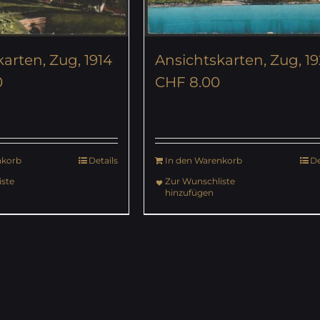
arten, Zug, 1914
Ansichtskarten, Zug, 1
0
CHF
8.00
nkorb
Details
In den Warenkorb
De
ste
Zur Wunschliste
hinzufügen