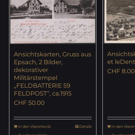
Ansichtsk
Ansichtskarten, Gruss aus
et leDent
Epsach, 2 Bilder,
dekorativer
CHF
8.00
Militärstempel
„FELDBATTERIE 59
FELDPOST“, ca.1915
CHF
50.00
In den Warenkorb
Details
In den Ware