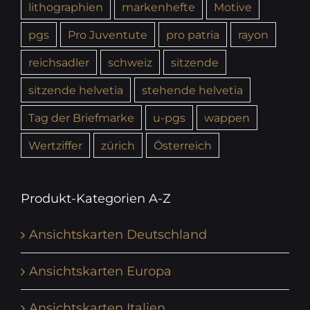
lithographien
markenhefte
Motive
pgs
Pro Juventute
pro patria
rayon
reichsadler
schweiz
sitzende
sitzende helvetia
stehende helvetia
Tag der Briefmarke
u-pgs
wappen
Wertziffer
zürich
Österreich
Produkt-Kategorien A-Z
Ansichtskarten Deutschland
Ansichtskarten Europa
Ansichtskarten Italien