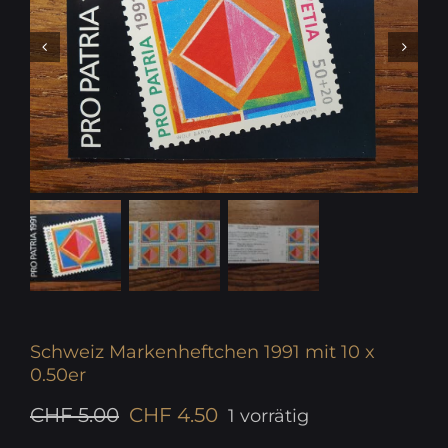
Schweiz Markenheftchen 1991 mit 10 x
0.50er
Ursprünglicher
Aktueller
CHF
5.00
CHF
4.50
1 vorrätig
Preis
Preis