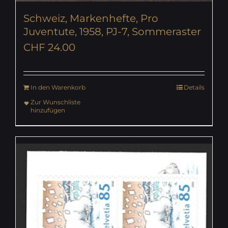
Schweiz, Markenhefte, Pro
Juventute, 1958, PJ-7, Sommeraster
CHF
24.00
In den Warenkorb
Details
Zur Wunschliste
hinzufügen