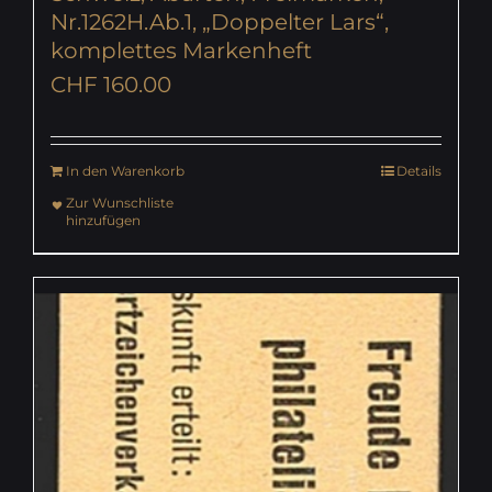
Nr.1262H.Ab.1, „Doppelter Lars“,
komplettes Markenheft
CHF
160.00
In den Warenkorb
Details
Zur Wunschliste
hinzufügen