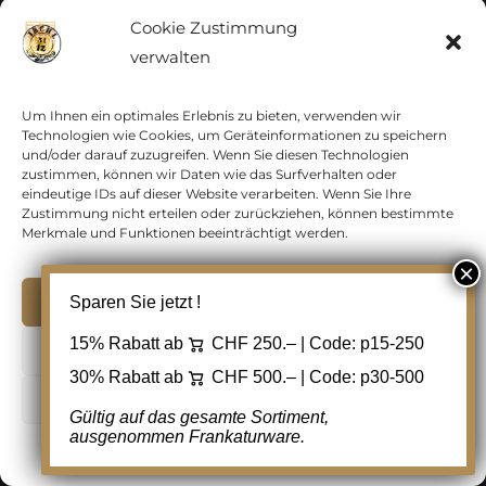
Österreich
Cookie Zustimmung
verwalten
Postgeschichte
Um Ihnen ein optimales Erlebnis zu bieten, verwenden wir
Sammlungen
Technologien wie Cookies, um Geräteinformationen zu speichern
und/oder darauf zuzugreifen. Wenn Sie diesen Technologien
zustimmen, können wir Daten wie das Surfverhalten oder
Schweiz
eindeutige IDs auf dieser Website verarbeiten. Wenn Sie Ihre
Zustimmung nicht erteilen oder zurückziehen, können bestimmte
Merkmale und Funktionen beeinträchtigt werden.
Vatikan
Akzeptieren
Sparen Sie jetzt !
Vereinte Nationen
15% Rabatt ab
CHF 250.– | Code:
p15-250
Ablehnen
Vorphilatelie
30% Rabatt ab
CHF 500.– | Code:
p30-500
Cookie Einstellungen
Gültig auf das gesamte Sortiment,
Zensurbelege Österreich
ausgenommen Frankaturware.
Cookie-Richtlinie
Datenschutz
Kontakt
Zensurbelege Schweiz