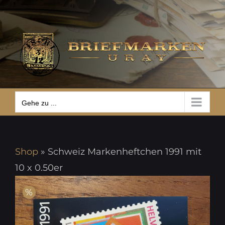
Zum
Gehe zu ...
Inhalt
springen
Gehe zu ...
Shop
»
Schweiz Markenheftchen 1991 mit
10 x 0.50er
%