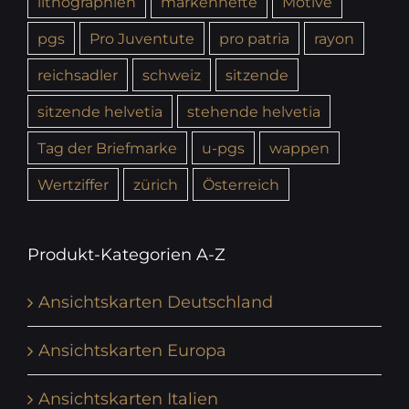
lithographien
markenhefte
Motive
pgs
Pro Juventute
pro patria
rayon
reichsadler
schweiz
sitzende
sitzende helvetia
stehende helvetia
Tag der Briefmarke
u-pgs
wappen
Wertziffer
zürich
Österreich
Produkt-Kategorien A-Z
Ansichtskarten Deutschland
Ansichtskarten Europa
Ansichtskarten Italien