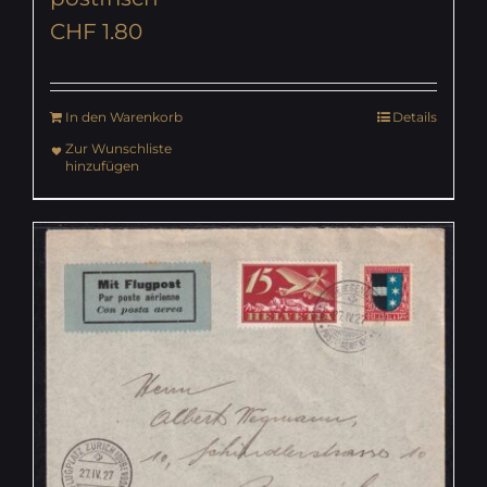
CHF
1.80
In den Warenkorb
Details
Zur Wunschliste
hinzufügen