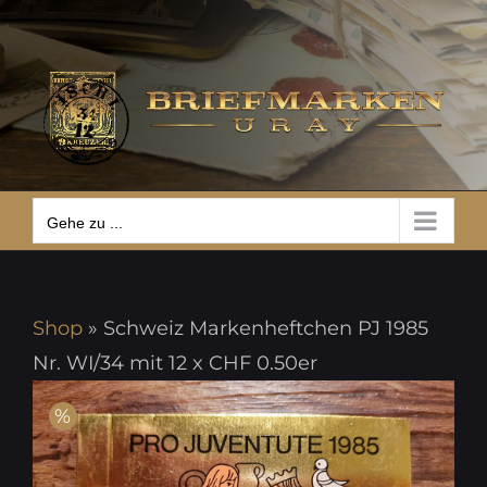
Zum
Gehe zu ...
Inhalt
springen
Gehe zu ...
Shop
»
Schweiz Markenheftchen PJ 1985
Nr. WI/34 mit 12 x CHF 0.50er
%