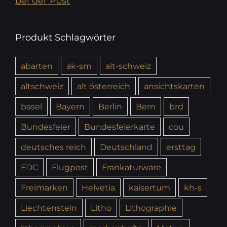
bei der Post
Produkt Schlagwörter
abarten
ak-sm
alt-schweiz
altschweiz
alt österreich
ansichtskarten
basel
Bayern
Berlin
Bern
brd
Bundesfeier
Bundesfeierkarte
cou
deutsches reich
Deutschland
ersttag
FDC
Flugpost
Frankaturware
Freimarken
Helvetia
kaisertum
kh-s
Liechtenstein
Litho
Lithographie