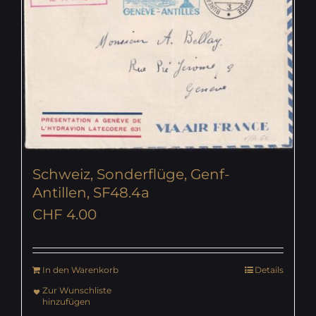
Schweiz, Sonderflüge, Genf-
Antillen, SF48.4a
CHF
4.00
In den Warenkorb
Details
Zur Wunschliste
hinzufügen