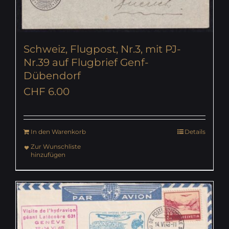
Schweiz, Flugpost, Nr.3, mit PJ-
Nr.39 auf Flugbrief Genf-
Dübendorf
CHF
6.00
In den Warenkorb
Details
Zur Wunschliste
hinzufügen