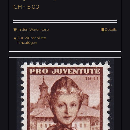
CHF
5.00
In den Warenkorb
Details
Zur Wunschliste
hinzufügen