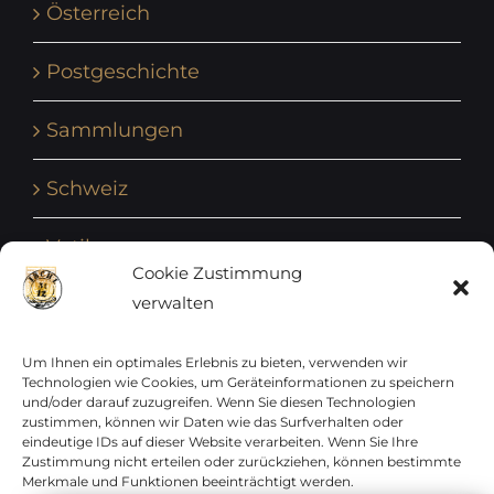
Österreich
Postgeschichte
Sammlungen
Schweiz
Vatikan
Cookie Zustimmung
verwalten
Vereinte Nationen
Vorphilatelie
Um Ihnen ein optimales Erlebnis zu bieten, verwenden wir
Technologien wie Cookies, um Geräteinformationen zu speichern
und/oder darauf zuzugreifen. Wenn Sie diesen Technologien
Zensurbelege Österreich
zustimmen, können wir Daten wie das Surfverhalten oder
eindeutige IDs auf dieser Website verarbeiten. Wenn Sie Ihre
Zustimmung nicht erteilen oder zurückziehen, können bestimmte
Zensurbelege Schweiz
Merkmale und Funktionen beeinträchtigt werden.