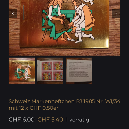
Schweiz Markenheftchen PJ 1985 Nr. WI/34
mit 12 x CHF 0.50er
Ursprünglicher
Aktueller
CHF
6.00
CHF
5.40
1 vorrätig
Preis
Preis