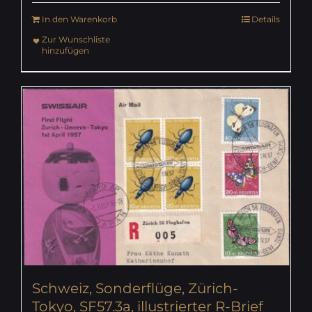
In den Warenkorb
Details
Zur Wunschliste
hinzufügen
Schweiz, Sonderflüge, Zürich-
Tokyo, SF57.3a, illustrierter R-Brief