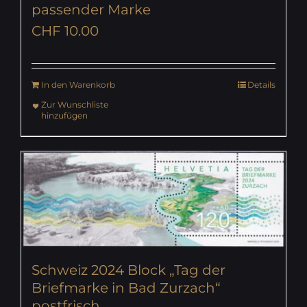
passender Marke
CHF
10.00
In den Warenkorb
Details
Zur Wunschliste
hinzufügen
Schweiz 2024 Block „Tag der
Briefmarke in Bad Zurzach“
postfrisch