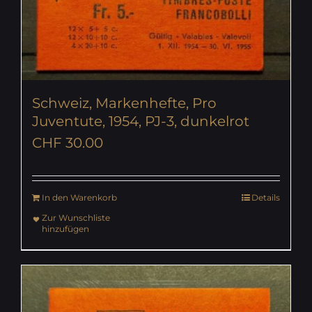
Schweiz, Markenhefte, Pro
Juventute, 1954, PJ-3, dunkelrot
CHF
30.00
In den Warenkorb
Details
Zur Wunschliste
hinzufügen