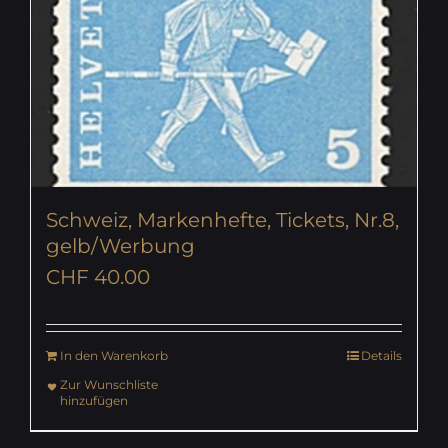
Schweiz, Markenhefte, Tickets, Nr.8,
gelb/Werbung
CHF
40.00
In den Warenkorb
Details
Zur Wunschliste
hinzufügen