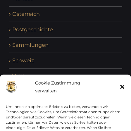
Österreich
Postgeschichte
Sammlungen
Schweiz
Vatikan
Cookie Zustimmung
verwalten
Vereinte Nationen
Vorphilatelie
Um Ihnen ein optimales Erlebnis zu bieten, verwenden wir
Technologien wie Cookies, um Geräteinformationen zu speichern
und/oder darauf zuzugreifen. Wenn Sie diesen Technologien
Zensurbelege Österreich
zustimmen, können wir Daten wie das Surfverhalten oder
eindeutige IDs auf dieser Website verarbeiten. Wenn Sie Ihre