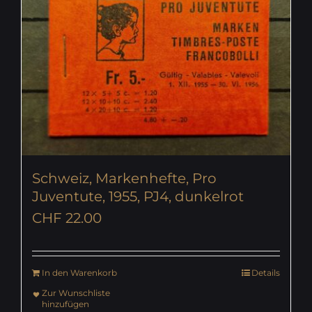
Schweiz, Markenhefte, Pro
Juventute, 1955, PJ4, dunkelrot
CHF
22.00
In den Warenkorb
Details
Zur Wunschliste
hinzufügen