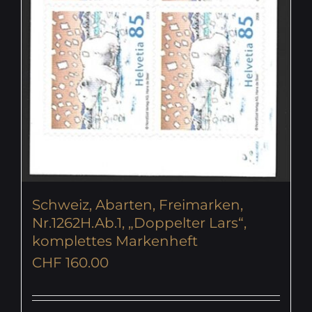
Schweiz, Abarten, Freimarken,
Nr.1262H.Ab.1, „Doppelter Lars“,
komplettes Markenheft
CHF
160.00