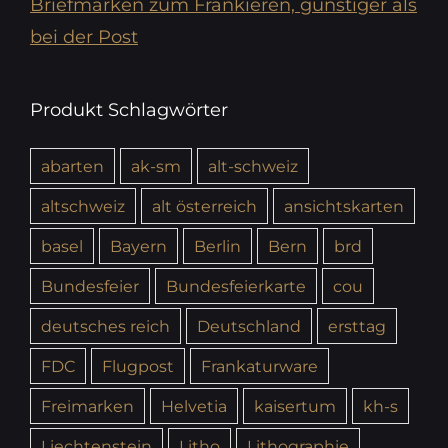
Briefmarken zum Frankieren, günstiger als
bei der Post
Produkt Schlagwörter
abarten
ak-sm
alt-schweiz
altschweiz
alt österreich
ansichtskarten
basel
Bayern
Berlin
Bern
brd
Bundesfeier
Bundesfeierkarte
cou
deutsches reich
Deutschland
ersttag
FDC
Flugpost
Frankaturware
Freimarken
Helvetia
kaisertum
kh-s
Liechtenstein
Litho
Lithographie