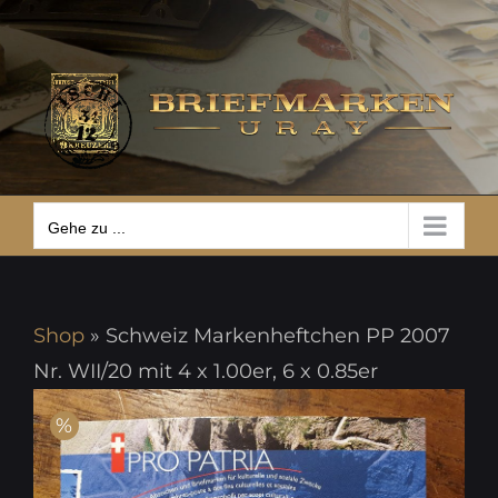
Zum
Gehe zu ...
Inhalt
springen
Gehe zu ...
Shop
»
Schweiz Markenheftchen PP 2007
Nr. WII/20 mit 4 x 1.00er, 6 x 0.85er
%