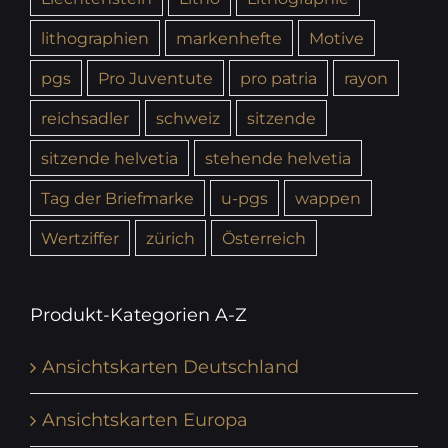
lithographien
markenhefte
Motive
pgs
Pro Juventute
pro patria
rayon
reichsadler
schweiz
sitzende
sitzende helvetia
stehende helvetia
Tag der Briefmarke
u-pgs
wappen
Wertziffer
zürich
Österreich
Produkt-Kategorien A-Z
Ansichtskarten Deutschland
Ansichtskarten Europa