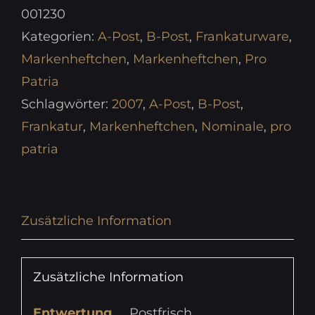
WII/20
001230
mit
Kategorien:
A-Post
,
B-Post
,
Frankaturware
,
4
Markenheftchen
,
Markenheftchen
,
Pro
x
Patria
1.00er,
Schlagwörter:
2007
,
A-Post
,
B-Post
,
6
Frankatur
,
Markenheftchen
,
Nominale
,
pro
x
patria
0.85er
Menge
Zusätzliche Information
Zusätzliche Information
Entwertung
Postfrisch