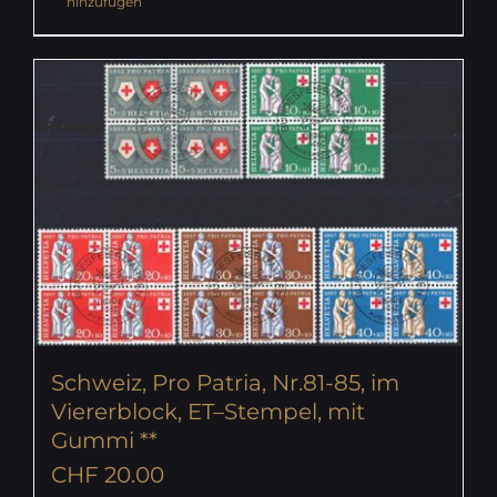
hinzufügen
Schweiz, Pro Patria, Nr.81-85, im
Viererblock, ET–Stempel, mit
Gummi **
CHF
20.00