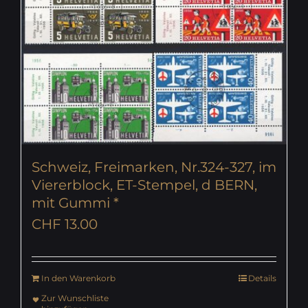
Schweiz, Freimarken, Nr.324-327, im
Viererblock, ET-Stempel, d BERN,
mit Gummi *
CHF
13.00
In den Warenkorb
Details
Zur Wunschliste