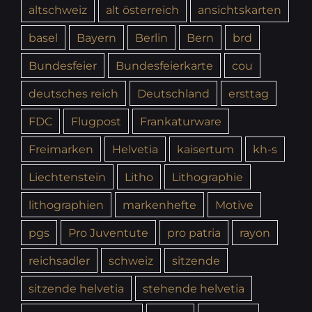
altschweiz
alt österreich
ansichtskarten
basel
Bayern
Berlin
Bern
brd
Bundesfeier
Bundesfeierkarte
cou
deutsches reich
Deutschland
ersttag
FDC
Flugpost
Frankaturware
Freimarken
Helvetia
kaisertum
kh-s
Liechtenstein
Litho
Lithographie
lithographien
markenhefte
Motive
pgs
Pro Juventute
pro patria
rayon
reichsadler
schweiz
sitzende
sitzende helvetia
stehende helvetia