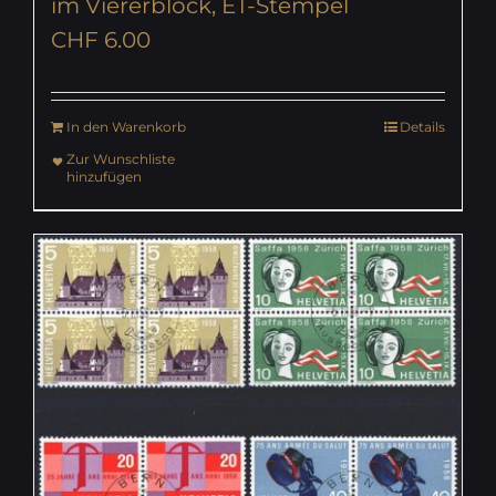
im Viererblock, ET-Stempel
CHF
6.00
In den Warenkorb
Details
Zur Wunschliste
hinzufügen