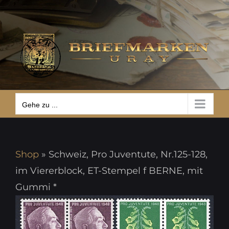
Zum
Gehe zu ...
Inhalt
springen
Gehe zu ...
Shop
»
Schweiz, Pro Juventute, Nr.125-128,
im Viererblock, ET-Stempel f BERNE, mit
Gummi *