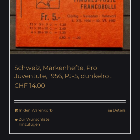
Schweiz, Markenhefte, Pro
Juventute, 1956, PJ-5, dunkelrot
CHF
14.00
In den Warenkorb
Details
Zur Wunschliste
hinzufügen