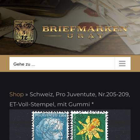
Zum
Gehe zu ...
Inhalt
springen
Gehe zu ...
Shop
»
Schweiz, Pro Juventute, Nr.205-209,
ET-Voll-Stempel, mit Gummi *