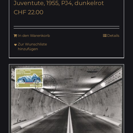
Juventute, 1955, PJ4, dunkelrot
CHF
22.00
In den Warenkorb
Details
Zur Wunschliste
hinzufügen