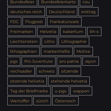
Bundesfeier
Bundesfeierkarte
cou
deutsches reich
Deutschland
ersttag
FDC
Flugpost
Frankaturware
Freimarken
Helvetia
kaisertum
kh-s
Liechtenstein
Litho
Lithographie
lithographien
markenhefte
Motive
pgs
Pro Juventute
pro patria
rayon
reichsadler
schweiz
sitzende
sitzende helvetia
stehende helvetia
Tag der Briefmarke
u-pgs
wappen
Wertziffer
zürich
Österreich