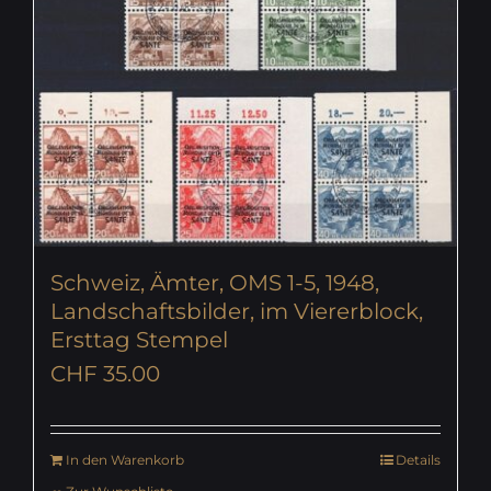
Schweiz, Ämter, OMS 1-5, 1948,
Landschaftsbilder, im Viererblock,
Ersttag Stempel
CHF
35.00
In den Warenkorb
Details