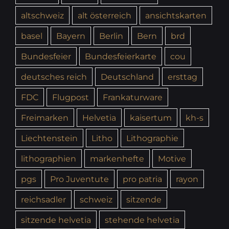
altschweiz
alt österreich
ansichtskarten
basel
Bayern
Berlin
Bern
brd
Bundesfeier
Bundesfeierkarte
cou
deutsches reich
Deutschland
ersttag
FDC
Flugpost
Frankaturware
Freimarken
Helvetia
kaisertum
kh-s
Liechtenstein
Litho
Lithographie
lithographien
markenhefte
Motive
pgs
Pro Juventute
pro patria
rayon
reichsadler
schweiz
sitzende
sitzende helvetia
stehende helvetia