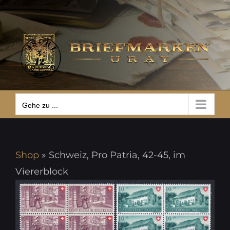
Zum
Gehe zu ...
Inhalt
springen
Gehe zu ...
Shop
»
Schweiz, Pro Patria, 42-45, im
Viererblock