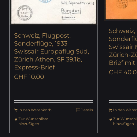
Schweiz,
Schweiz, Flugpost,
Sonderflü
Sonderflüge, 1933
Swissair 
Swissair Europaflug Süd,
Zürich-Zü
Zürich Athen, SF 39.1b,
Brief mit
Express-Brief
CHF
40.0
CHF
10.00
In den Warenkorb
Details
In den Ware
Zur Wunschliste
Zur Wunschli
hinzufügen
hinzufügen