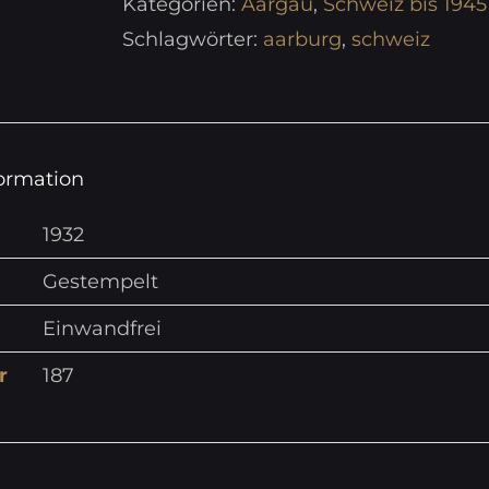
Kategorien:
Aargau
,
Schweiz bis 1945
Schlagwörter:
aarburg
,
schweiz
formation
1932
Gestempelt
Einwandfrei
r
187