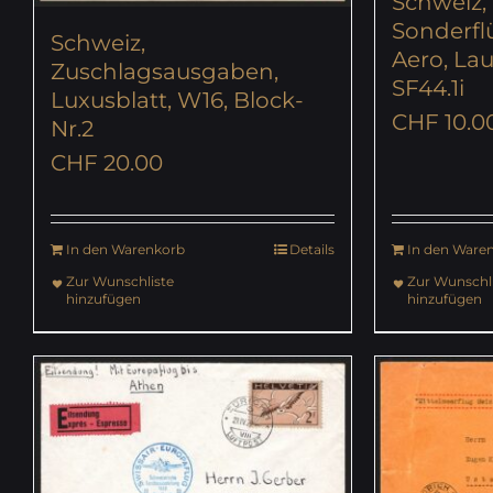
Schweiz,
Sonderflü
Schweiz,
Aero, La
Zuschlagsausgaben,
SF44.1i
Luxusblatt, W16, Block-
CHF
10.0
Nr.2
CHF
20.00
In den Warenkorb
Details
In den Ware
Zur Wunschliste
Zur Wunschli
hinzufügen
hinzufügen