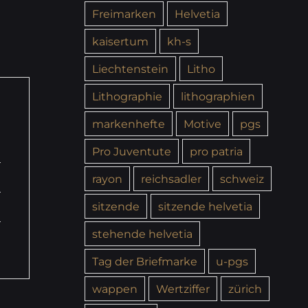
Freimarken
Helvetia
kaisertum
kh-s
Liechtenstein
Litho
Lithographie
lithographien
markenhefte
Motive
pgs
Pro Juventute
pro patria
rayon
reichsadler
schweiz
sitzende
sitzende helvetia
stehende helvetia
Tag der Briefmarke
u-pgs
wappen
Wertziffer
zürich