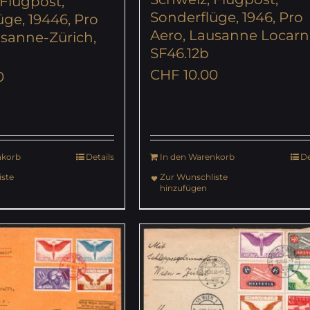
 Flugpost,
Sonderflüge, 1946, Pro
ge, 19446, Pro
Aero, Lausanne Locarn
usanne-Zürich,
SF46.12b
CHF
10.00
0
nkorb
Details
In den Warenkorb
De
ste
Zur Wunschliste
hinzufügen