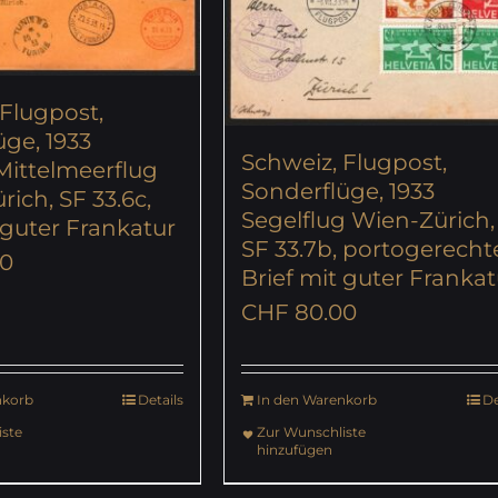
 Flugpost,
ge, 1933
Schweiz, Flugpost,
Mittelmeerflug
Sonderflüge, 1933
rich, SF 33.6c,
Segelflug Wien-Zürich,
 guter Frankatur
SF 33.7b, portogerecht
0
Brief mit guter Frankat
CHF
80.00
nkorb
Details
In den Warenkorb
De
ste
Zur Wunschliste
hinzufügen