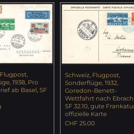
 Flugpost,
Schweiz, Flugpost,
ge, 1938, Pro
Sonderflüge, 1932,
rief ab Basel, SF
Goredon-Benett-
Wettfahrt nach Ebrach
SF 32.10, gute Frankatur
0
offizielle Karte
CHF
25.00