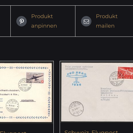
Produkt
Produkt
anpinnen
mailen
Schweiz, Flugpost,