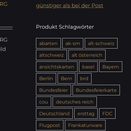
URG
günstiger als bei der Post
Produkt Schlagwörter
URG
abarten
ak-sm
alt-schweiz
ild
altschweiz
alt österreich
ansichtskarten
basel
Bayern
Berlin
Bern
brd
Bundesfeier
Bundesfeierkarte
cou
deutsches reich
Deutschland
ersttag
FDC
Flugpost
Frankaturware