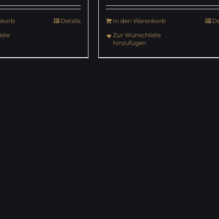
nkorb
Details
In den Warenkorb
De
ste
Zur Wunschliste
hinzufügen