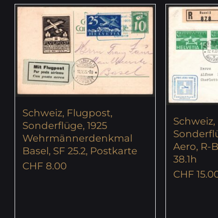
Schweiz, Flugpost,
Schweiz,
Sonderflüge, 1925
Sonderflü
Wehrmännerdenkmal
Aero, R-B
Basel, SF 25.2, Postkarte
38.1h
CHF
8.00
CHF
15.0