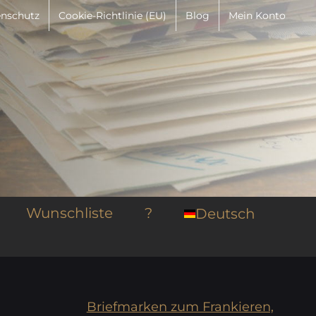
nschutz
Cookie-Richtlinie (EU)
Blog
Mein Konto
Wunschliste
?
Deutsch
Briefmarken zum Frankieren,