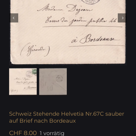
Schweiz Stehende Helvetia Nr.67C sauber
auf Brief nach Bordeaux
CHF
8.00
1 vorrätig