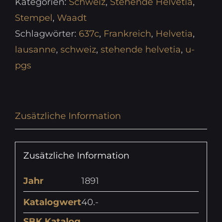
Kategorien:
Schweiz
,
Stehende Helvetia
,
Stempel
,
Waadt
Schlagwörter:
637c
,
Frankreich
,
Helvetia
,
lausanne
,
schweiz
,
stehende helvetia
,
u-
pgs
Zusätzliche Information
Zusätzliche Information
Jahr
1891
Katalogwert
40.-
SBK Katalog