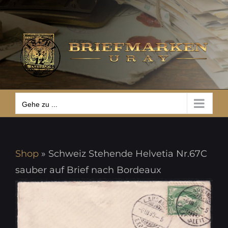
Zum
Gehe zu ...
Inhalt
springen
Gehe zu ...
Shop
»
Schweiz Stehende Helvetia Nr.67C
sauber auf Brief nach Bordeaux