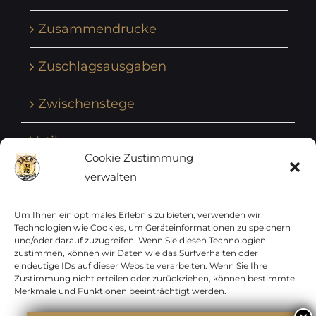
Zusammendrucke
Zuschlagsausgaben
Zwischenstege
Vatikan
Cookie Zustimmung
verwalten
Vereinte Nationen
Vorphilatelie
Um Ihnen ein optimales Erlebnis zu bieten, verwenden wir
Technologien wie Cookies, um Geräteinformationen zu speichern
und/oder darauf zuzugreifen. Wenn Sie diesen Technologien
Zensurbelege Österreich
zustimmen, können wir Daten wie das Surfverhalten oder
eindeutige IDs auf dieser Website verarbeiten. Wenn Sie Ihre
Zustimmung nicht erteilen oder zurückziehen, können bestimmte
Zensurbelege Schweiz
Merkmale und Funktionen beeinträchtigt werden.