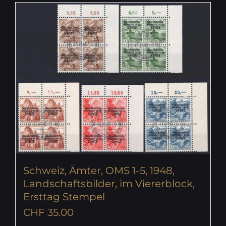
Schweiz, Ämter, OMS 1-5, 1948,
Landschaftsbilder, im Viererblock,
Ersttag Stempel
CHF
35.00