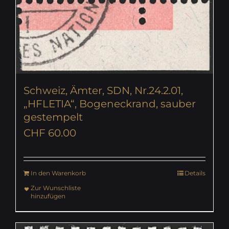
Schweiz, Ämter, SDN, Nr.24.2.01,
„HFLETIA“, Bogeneckrand, sauber
gestempelt
CHF
60.00
In den Warenkorb
Details
Zur Wunschliste
hinzufügen