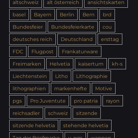
altschweiz
alt österreich
ansichtskarten
basel
Bayern
Berlin
Bern
brd
Bundesfeier
Bundesfeierkarte
cou
deutsches reich
Deutschland
ersttag
FDC
Flugpost
Frankaturware
Freimarken
Helvetia
kaisertum
kh-s
Liechtenstein
Litho
Lithographie
lithographien
markenhefte
Motive
pgs
Pro Juventute
pro patria
rayon
reichsadler
schweiz
sitzende
sitzende helvetia
stehende helvetia
Tag der Briefmarke
u-pgs
wappen