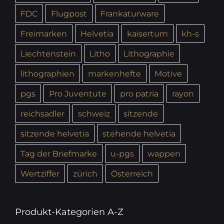
FDC
Flugpost
Frankaturware
Freimarken
Helvetia
kaisertum
kh-s
Liechtenstein
Litho
Lithographie
lithographien
markenhefte
Motive
pgs
Pro Juventute
pro patria
rayon
reichsadler
schweiz
sitzende
sitzende helvetia
stehende helvetia
Tag der Briefmarke
u-pgs
wappen
Wertziffer
zürich
Österreich
Produkt-Kategorien A-Z