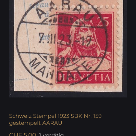
Schweiz Stempel 1923 SBK Nr. 159
gestempelt AARAU
CHF
5.00
1 vorrätig