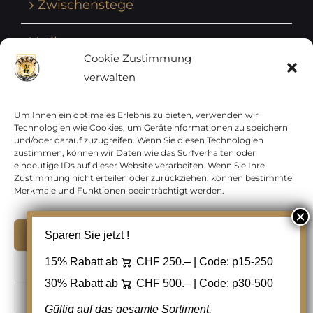
Zwischenstege
Vatikan
Cookie Zustimmung
verwalten
Vereinte Nationen
Vorphilatelie
Um Ihnen ein optimales Erlebnis zu bieten, verwenden wir
Technologien wie Cookies, um Geräteinformationen zu speichern
und/oder darauf zuzugreifen. Wenn Sie diesen Technologien
Zensurbelege Österreich
zustimmen, können wir Daten wie das Surfverhalten oder
eindeutige IDs auf dieser Website verarbeiten. Wenn Sie Ihre
Zustimmung nicht erteilen oder zurückziehen, können bestimmte
Zensurbelege Schweiz
Merkmale und Funktionen beeinträchtigt werden.
Akzeptieren
Sparen Sie jetzt !
Copyright 2012 - 2024 URAY GmbH | All Rights
15% Rabatt ab
CHF 250.– | Code:
p15-250
Ablehnen
Reserved |
PCI Data Security Standards |
30% Rabatt ab
CHF 500.– | Code:
p30-500
AGB
|
Datenschutz
|
Kontakt
Cookie Einstellungen
Gültig auf das gesamte Sortiment,