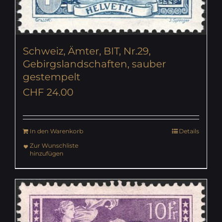
Schweiz, Ämter, BIT, Nr.29,
Gebirgslandschaften, sauber
gestempelt
CHF
24.00
In den Warenkorb
Details
Zur Wunschliste
hinzufügen