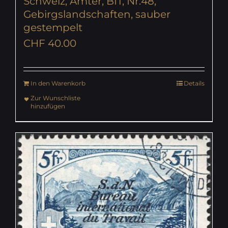
Schweiz, Ämter, BIT, Nr.48,
Gebirgslandschaften, sauber
gestempelt
CHF
40.00
In den Warenkorb
Details
Zur Wunschliste
hinzufügen