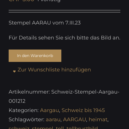
Stempel AARAU vom 7.III.23
Für Details sehen Sie sich bitte das Bild an.
In den Warenkorb
Zur Wunschliste hinzufügen
Artikelnummer:
Schweiz-Stempel-Aargau-
001212
Kategorien:
Aargau
,
Schweiz bis 1945
Schlagwörter:
aarau
,
AARGAU
,
heimat
,
schweiz
,
stempel
,
tell
,
tellbrustbild