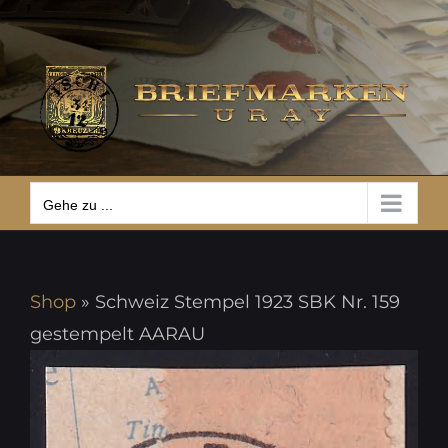
Zum
Gehe zu ...
Inhalt
springen
Gehe zu ...
Shop
»
Schweiz Stempel 1923 SBK Nr. 159
gestempelt AARAU