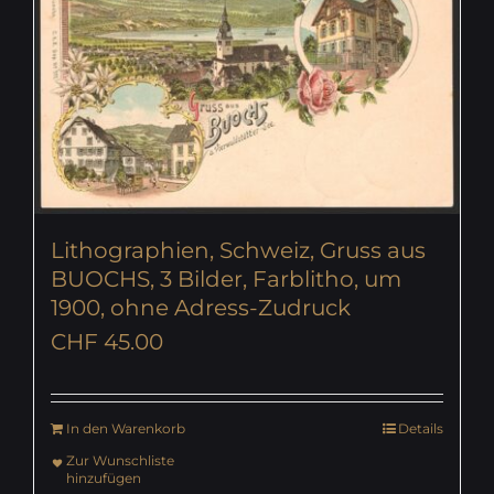
Lithographien, Schweiz, Gruss aus
BUOCHS, 3 Bilder, Farblitho, um
1900, ohne Adress-Zudruck
CHF
45.00
In den Warenkorb
Details
Zur Wunschliste
hinzufügen