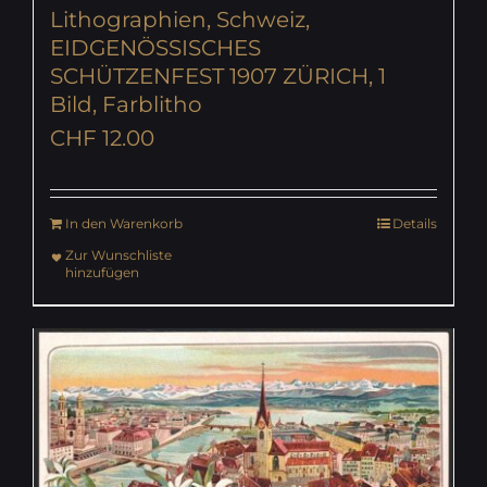
Lithographien, Schweiz,
EIDGENÖSSISCHES
SCHÜTZENFEST 1907 ZÜRICH, 1
Bild, Farblitho
CHF
12.00
In den Warenkorb
Details
Zur Wunschliste
hinzufügen