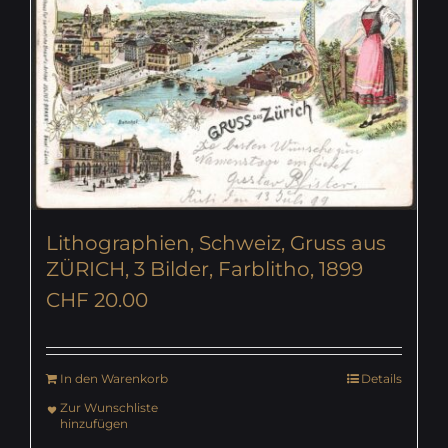
Lithographien, Schweiz, Gruss aus
ZÜRICH, 3 Bilder, Farblitho, 1899
CHF
20.00
In den Warenkorb
Details
Zur Wunschliste
hinzufügen