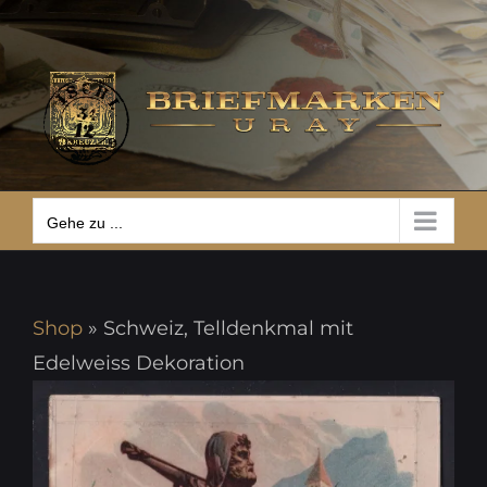
Zum
Gehe zu ...
Inhalt
springen
Gehe zu ...
Shop
»
Schweiz, Telldenkmal mit
Edelweiss Dekoration