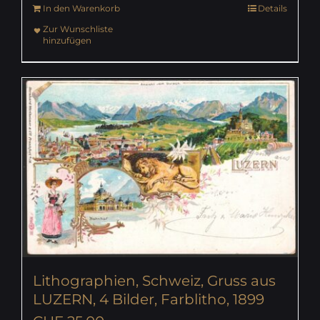
In den Warenkorb
Details
Zur Wunschliste
hinzufügen
Lithographien, Schweiz, Gruss aus
LUZERN, 4 Bilder, Farblitho, 1899