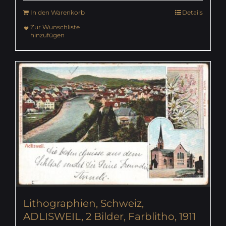
In den Warenkorb
Details
Zur Wunschliste
hinzufügen
Lithographien, Schweiz,
ADLISWEIL, 2 Bilder, Farblitho, 1911