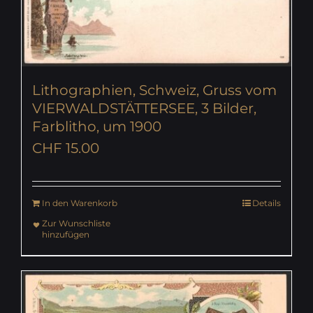
Lithographien, Schweiz, Gruss vom
VIERWALDSTÄTTERSEE, 3 Bilder,
Farblitho, um 1900
CHF
15.00
In den Warenkorb
Details
Zur Wunschliste
hinzufügen