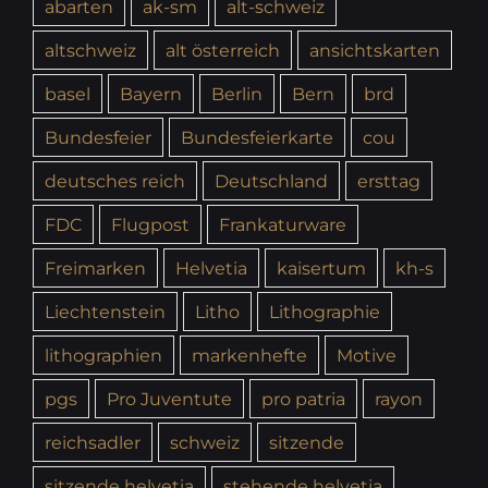
abarten
ak-sm
alt-schweiz
altschweiz
alt österreich
ansichtskarten
basel
Bayern
Berlin
Bern
brd
Bundesfeier
Bundesfeierkarte
cou
deutsches reich
Deutschland
ersttag
FDC
Flugpost
Frankaturware
Freimarken
Helvetia
kaisertum
kh-s
Liechtenstein
Litho
Lithographie
lithographien
markenhefte
Motive
pgs
Pro Juventute
pro patria
rayon
reichsadler
schweiz
sitzende
sitzende helvetia
stehende helvetia