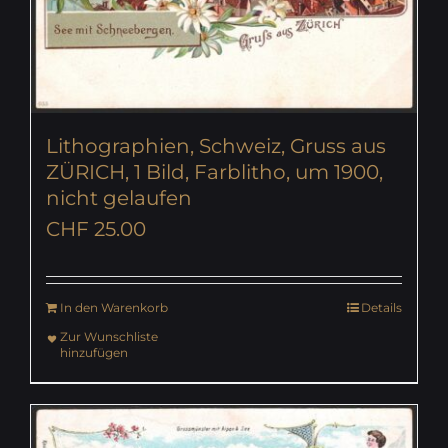
Lithographien, Schweiz, Gruss aus
ZÜRICH, 1 Bild, Farblitho, um 1900,
nicht gelaufen
CHF
25.00
In den Warenkorb
Details
Zur Wunschliste
hinzufügen