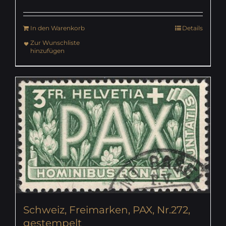
In den Warenkorb
Details
Zur Wunschliste
hinzufügen
Schweiz, Freimarken, PAX, Nr.272,
gestempelt