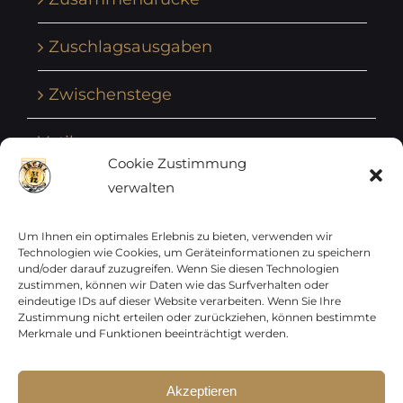
Zuschlagsausgaben
Zwischenstege
Vatikan
Cookie Zustimmung
verwalten
Vereinte Nationen
Vorphilatelie
Um Ihnen ein optimales Erlebnis zu bieten, verwenden wir
Technologien wie Cookies, um Geräteinformationen zu speichern
und/oder darauf zuzugreifen. Wenn Sie diesen Technologien
Zensurbelege Österreich
zustimmen, können wir Daten wie das Surfverhalten oder
eindeutige IDs auf dieser Website verarbeiten. Wenn Sie Ihre
Zustimmung nicht erteilen oder zurückziehen, können bestimmte
Zensurbelege Schweiz
Merkmale und Funktionen beeinträchtigt werden.
Akzeptieren
Sparen Sie jetzt !