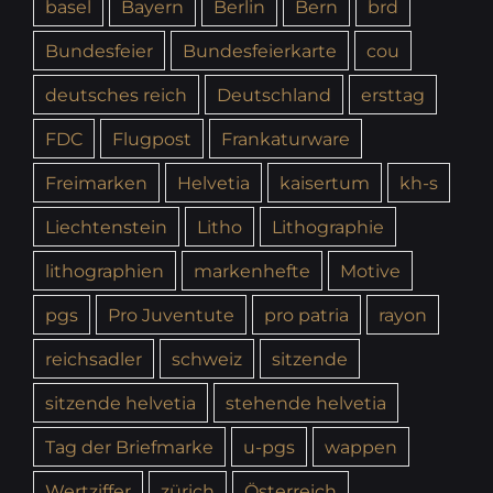
basel
Bayern
Berlin
Bern
brd
Bundesfeier
Bundesfeierkarte
cou
deutsches reich
Deutschland
ersttag
FDC
Flugpost
Frankaturware
Freimarken
Helvetia
kaisertum
kh-s
Liechtenstein
Litho
Lithographie
lithographien
markenhefte
Motive
pgs
Pro Juventute
pro patria
rayon
reichsadler
schweiz
sitzende
sitzende helvetia
stehende helvetia
Tag der Briefmarke
u-pgs
wappen
Wertziffer
zürich
Österreich