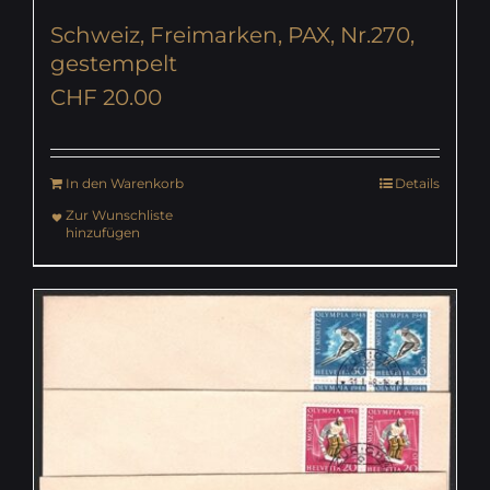
Schweiz, Freimarken, PAX, Nr.270,
gestempelt
CHF
20.00
In den Warenkorb
Details
Zur Wunschliste
hinzufügen