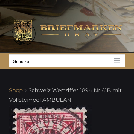
Zum
Gehe zu ...
Inhalt
springen
Gehe zu ...
Shop
»
Schweiz Wertziffer 1894 Nr.61B mit
Vollstempel AMBULANT