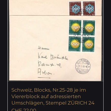
Schweiz, Blocks, Nr.25-28 je im
Viererblock auf adressierten
Umschlägen, Stempel ZÜRICH 24
CHF
22.00