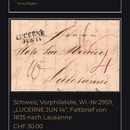
hinzufügen
Schweiz, Vorphilatelie, Wi.-Nr.2959,
„LUCERNE JUN 14“, Faltbrief von
1835 nach Lausanne
CHF
30.00