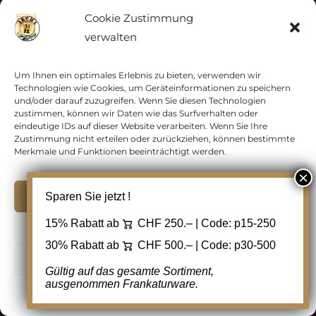
Cookie Zustimmung
Strubeli
verwalten
Tag der Briefmarke
Um Ihnen ein optimales Erlebnis zu bieten, verwenden wir
Technologien wie Cookies, um Geräteinformationen zu speichern
Telegraphenmarken
und/oder darauf zuzugreifen. Wenn Sie diesen Technologien
zustimmen, können wir Daten wie das Surfverhalten oder
eindeutige IDs auf dieser Website verarbeiten. Wenn Sie Ihre
Wertziffer
Zustimmung nicht erteilen oder zurückziehen, können bestimmte
Merkmale und Funktionen beeinträchtigt werden.
Zeppelinpost
Akzeptieren
Sparen Sie jetzt !
Zierbriefe
15% Rabatt ab
CHF 250.– | Code:
p15-250
Ablehnen
Zusammendrucke
30% Rabatt ab
CHF 500.– | Code:
p30-500
Cookie Einstellungen
Gültig auf das gesamte Sortiment,
Zuschlagsausgaben
ausgenommen Frankaturware.
Cookie-Richtlinie
Datenschutz
Kontakt