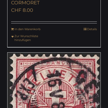
CORMORET
CHF
8.00
In den Warenkorb
Details
Zur Wunschliste
hinzufügen