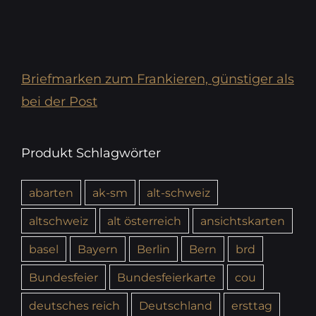
Briefmarken zum Frankieren, günstiger als
bei der Post
Produkt Schlagwörter
abarten
ak-sm
alt-schweiz
altschweiz
alt österreich
ansichtskarten
basel
Bayern
Berlin
Bern
brd
Bundesfeier
Bundesfeierkarte
cou
deutsches reich
Deutschland
ersttag