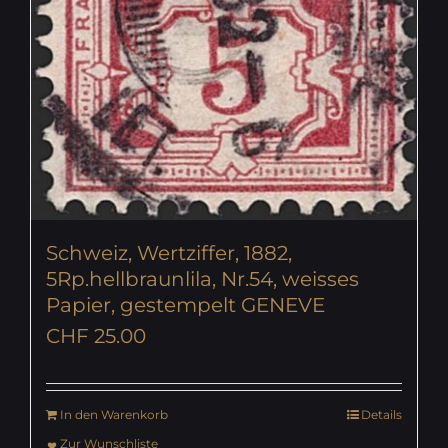
Schweiz, Wertziffer, 1882,
5Rp.hellbraunlila, Nr.54, weisses
Papier, gestempelt GENEVE
CHF
25.00
In den Warenkorb
Details
Zur Wunschliste