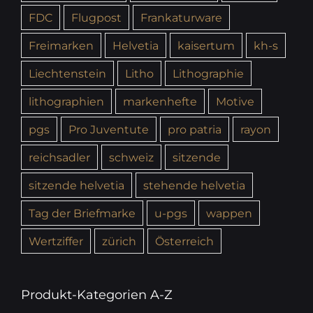
FDC
Flugpost
Frankaturware
Freimarken
Helvetia
kaisertum
kh-s
Liechtenstein
Litho
Lithographie
lithographien
markenhefte
Motive
pgs
Pro Juventute
pro patria
rayon
reichsadler
schweiz
sitzende
sitzende helvetia
stehende helvetia
Tag der Briefmarke
u-pgs
wappen
Wertziffer
zürich
Österreich
Produkt-Kategorien A-Z