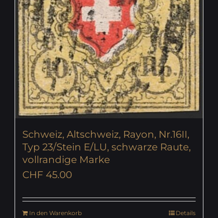
Schweiz, Altschweiz, Rayon, Nr.16II,
Typ 23/Stein E/LU, schwarze Raute,
vollrandige Marke
CHF
45.00
In den Warenkorb
Details