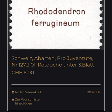
Schweiz, Abarten, Pro Juventute,
Nr.127.3.01, Retouche unter 3.Blatt
CHF
6.00
In den Warenkorb
Details
Zur Wunschliste
hinzufügen