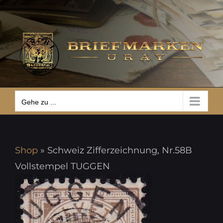
Zum
Gehe zu ...
Inhalt
springen
Gehe zu ...
Shop
»
Schweiz Zifferzeichnung, Nr.58B
Vollstempel TUGGEN