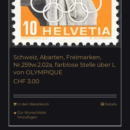
Schweiz, Abarten, Freimarken,
Nr.259w.2.02a, farblose Stelle über L
von OLYMPIQUE
CHF
3.00
In den Warenkorb
Details
Zur Wunschliste
hinzufügen