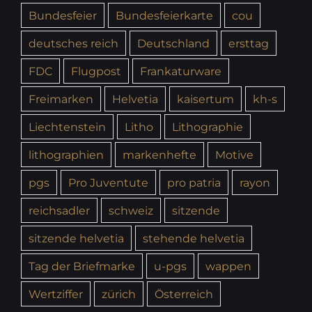
Bundesfeier
Bundesfeierkarte
cou
deutsches reich
Deutschland
ersttag
FDC
Flugpost
Frankaturware
Freimarken
Helvetia
kaisertum
kh-s
Liechtenstein
Litho
Lithographie
lithographien
markenhefte
Motive
pgs
Pro Juventute
pro patria
rayon
reichsadler
schweiz
sitzende
sitzende helvetia
stehende helvetia
Tag der Briefmarke
u-pgs
wappen
Wertziffer
zürich
Österreich