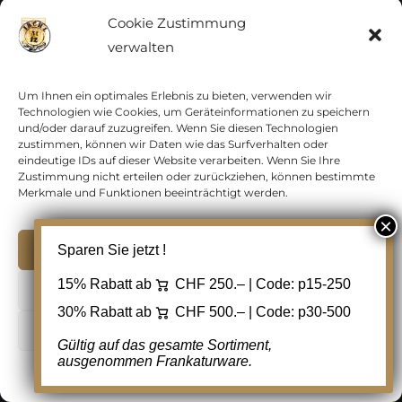
Schaffhausen
Cookie Zustimmung
verwalten
Schwyz
Um Ihnen ein optimales Erlebnis zu bieten, verwenden wir
Technologien wie Cookies, um Geräteinformationen zu speichern
Solothurn
und/oder darauf zuzugreifen. Wenn Sie diesen Technologien
zustimmen, können wir Daten wie das Surfverhalten oder
eindeutige IDs auf dieser Website verarbeiten. Wenn Sie Ihre
St. Gallen
Zustimmung nicht erteilen oder zurückziehen, können bestimmte
Merkmale und Funktionen beeinträchtigt werden.
Tessin
Akzeptieren
Sparen Sie jetzt !
Thurgau
15% Rabatt ab
CHF 250.– | Code:
p15-250
Ablehnen
Uri
30% Rabatt ab
CHF 500.– | Code:
p30-500
Cookie Einstellungen
Gültig auf das gesamte Sortiment,
Waadt
ausgenommen Frankaturware.
Cookie-Richtlinie
Datenschutz
Kontakt