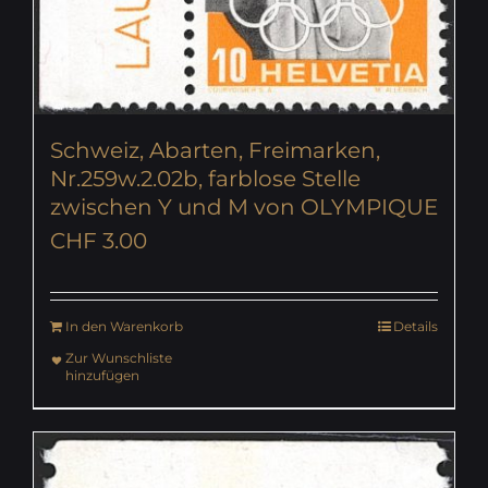
Schweiz, Abarten, Freimarken,
Nr.259w.2.02b, farblose Stelle
zwischen Y und M von OLYMPIQUE
CHF
3.00
In den Warenkorb
Details
Zur Wunschliste
hinzufügen