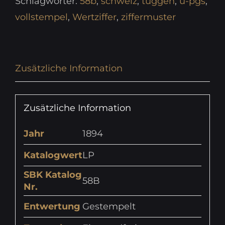
Schlagwörter:
58b
,
schweiz
,
tuggen
,
u-pgs
,
vollstempel
,
Wertziffer
,
ziffermuster
Zusätzliche Information
Zusätzliche Information
Jahr
1894
Katalogwert
LP
SBK Katalog
58B
Nr.
Entwertung
Gestempelt