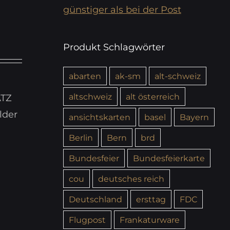
günstiger als bei der Post
Produkt Schlagwörter
abarten
ak-sm
alt-schweiz
altschweiz
alt österreich
ATZ
lder
ansichtskarten
basel
Bayern
Berlin
Bern
brd
Bundesfeier
Bundesfeierkarte
cou
deutsches reich
Deutschland
ersttag
FDC
Flugpost
Frankaturware