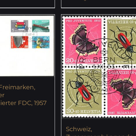
Freimarken,
er
erter FDC, 1957
Schweiz,