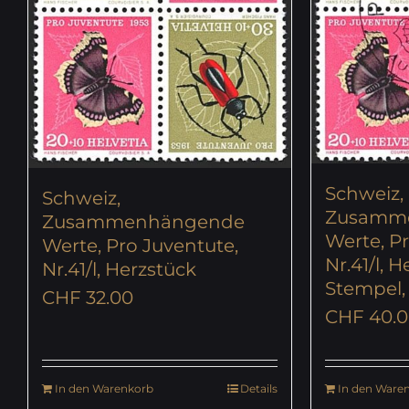
Schweiz,
Schweiz,
Zusamm
Zusammenhängende
Werte, Pr
Werte, Pro Juventute,
Nr.41/l, H
Nr.41/l, Herzstück
Stempel,
CHF
32.00
CHF
40.0
In den Warenkorb
Details
In den Ware