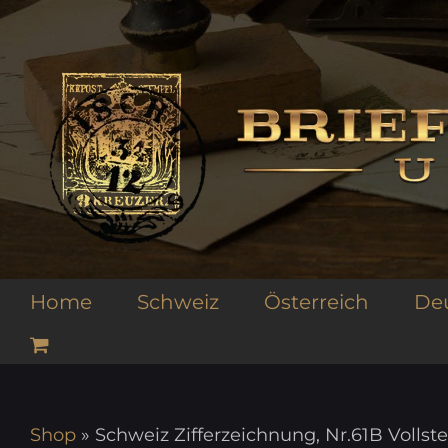
Zum
Inhalt
springen
Home
Schweiz
Österreich
De
Shop
»
Schweiz Zifferzeichnung, Nr.61B Volls