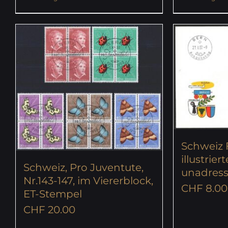
Schweiz 
illustriert
Schweiz, Pro Juventute,
unadressi
Nr.143-147, im Viererblock,
CHF
8.00
ET-Stempel
CHF
20.00