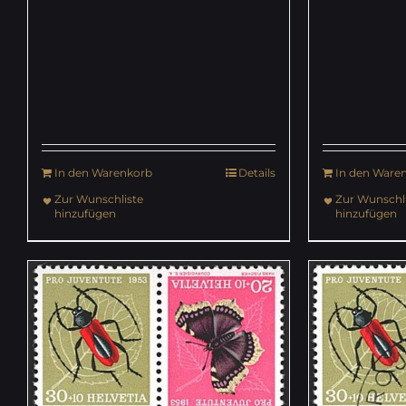
In den Warenkorb
Details
In den Ware
Zur Wunschliste
Zur Wunschli
hinzufügen
hinzufügen