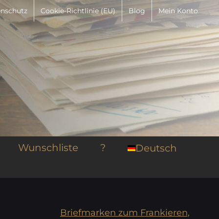
nschutz
Cookie-Richtlinie (EU)
Blog
Mein Konto
Wunschliste
?
Deutsch
Briefmarken zum Frankieren,