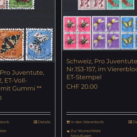
Schweiz, Pro Juventute
Nr.153-157, im Viererblo
Pro Juventute,
ET-Stempel
, ET-Voll-
CHF
20.00
 mit Gummi **
0
nkorb
Details
In den Warenkorb
De
ste
Zur Wunschliste
hinzufügen