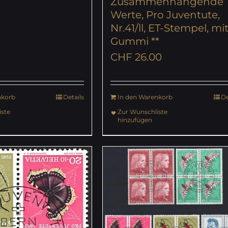
Zusammenhängende
Werte, Pro Juventute,
Nr.41/ll, ET-Stempel, mi
Gummi **
CHF
26.00
nkorb
Details
In den Warenkorb
De
ste
Zur Wunschliste
hinzufügen