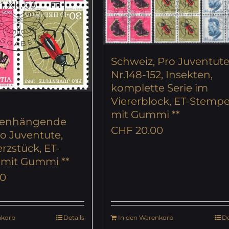
Schweiz, Pro Juventute
Nr.148-152, Insekten,
komplette Serie im
Viererblock, ET-Stempe
mit Gummi **
enhängende
CHF
20.00
o Juventute,
erzstück, ET-
 mit Gummi **
0
nkorb
Details
In den Warenkorb
De