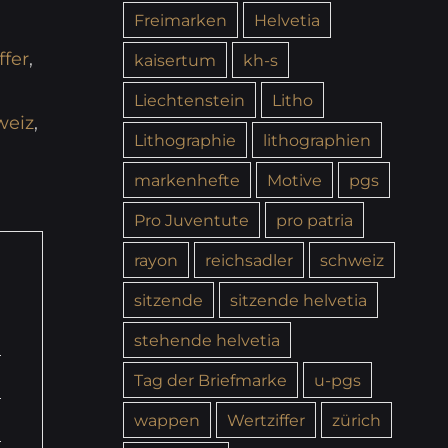
Freimarken
Helvetia
ffer
,
kaisertum
kh-s
Liechtenstein
Litho
weiz
,
Lithographie
lithographien
markenhefte
Motive
pgs
Pro Juventute
pro patria
rayon
reichsadler
schweiz
sitzende
sitzende helvetia
stehende helvetia
Tag der Briefmarke
u-pgs
wappen
Wertziffer
zürich