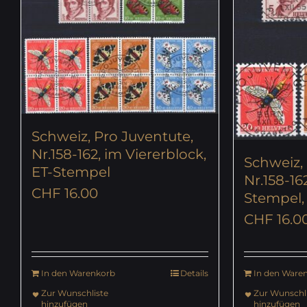
Schweiz, Pro Juventute,
Nr.158-162, im Viererblock,
Schweiz, 
ET-Stempel
Nr.158-162
CHF
16.00
Stempel,
CHF
16.0
In den Warenkorb
Details
In den Ware
Zur Wunschliste
Zur Wunschli
hinzufügen
hinzufügen