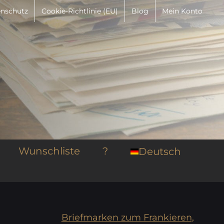
nschutz
Cookie-Richtlinie (EU)
Blog
Mein Konto
Wunschliste
?
Deutsch
Briefmarken zum Frankieren,