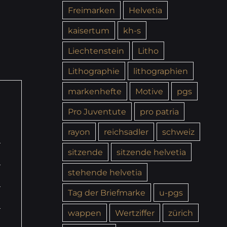
Freimarken
Helvetia
kaisertum
kh-s
Liechtenstein
Litho
Lithographie
lithographien
markenhefte
Motive
pgs
Pro Juventute
pro patria
rayon
reichsadler
schweiz
sitzende
sitzende helvetia
stehende helvetia
Tag der Briefmarke
u-pgs
wappen
Wertziffer
zürich