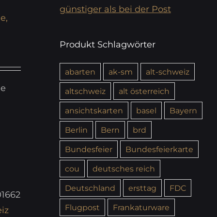
günstiger als bei der Post
e,
Produkt Schlagwörter
abarten
ak-sm
alt-schweiz
ie
altschweiz
alt österreich
ansichtskarten
basel
Bayern
Berlin
Bern
brd
Bundesfeier
Bundesfeierkarte
cou
deutsches reich
Deutschland
ersttag
FDC
01662
Flugpost
Frankaturware
iz