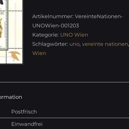
UNO
Wien
Artikelnummer:
VereinteNationen-
2015
UNOWien-001203
-
Kategorie:
UNO Wien
Kleinbogen
Schlagwörter:
uno
,
vereinte nationen
"Gefährdete
Wien
Arten
-
Paradiesvögel"
postfrisch
formation
**
Menge
Postfrisch
Einwandfrei