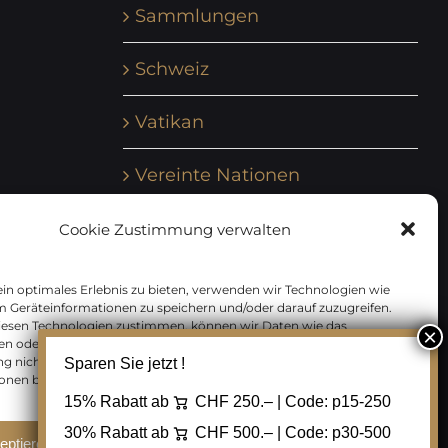
Sammlungen
Schweiz
Vatikan
Vereinte Nationen
UNO Wien
Cookie Zustimmung verwalten
Vorphilatelie
in optimales Erlebnis zu bieten, verwenden wir Technologien wie
m Geräteinformationen zu speichern und/oder darauf zuzugreifen.
Zensurbelege Österreich
iesen Technologien zustimmen, können wir Daten wie das
en oder eindeutige IDs auf dieser Website verarbeiten. Wenn Sie Ihre
 nicht erteilen oder zurückziehen, können bestimmte Merkmale
Sparen Sie jetzt !
Zensurbelege Schweiz
onen beeinträchtigt werden.
15% Rabatt ab
CHF 250.– | Code:
p15-250
30% Rabatt ab
CHF 500.– | Code:
p30-500
eptieren
Ablehnen
Cookie Einstellungen