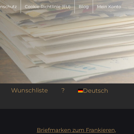
nschutz
Cookie-Richtlinie (EU)
Blog
Mein Konto
Wunschliste
?
Deutsch
Briefmarken zum Frankieren,