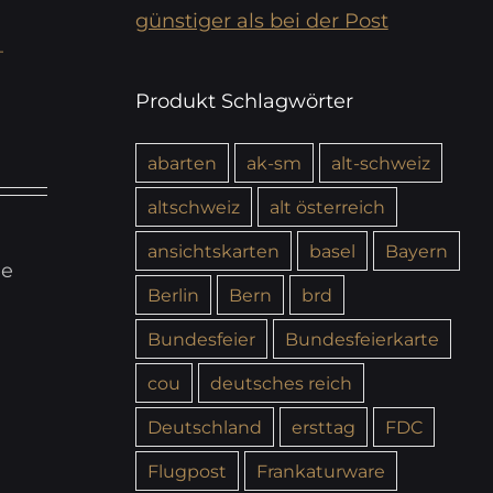
günstiger als bei der Post
–
Produkt Schlagwörter
abarten
ak-sm
alt-schweiz
altschweiz
alt österreich
ansichtskarten
basel
Bayern
ie
Berlin
Bern
brd
Bundesfeier
Bundesfeierkarte
cou
deutsches reich
Deutschland
ersttag
FDC
Flugpost
Frankaturware