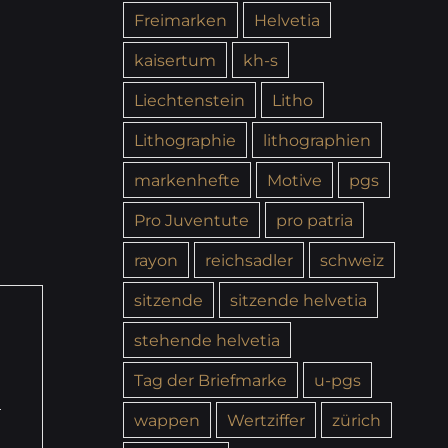
Freimarken
Helvetia
kaisertum
kh-s
Liechtenstein
Litho
Lithographie
lithographien
,
markenhefte
Motive
pgs
Pro Juventute
pro patria
rayon
reichsadler
schweiz
sitzende
sitzende helvetia
stehende helvetia
Tag der Briefmarke
u-pgs
wappen
Wertziffer
zürich