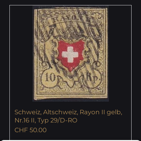
Schweiz, Altschweiz, Rayon II gelb,
Nr.16 II, Typ 29/D-RO
CHF
50.00