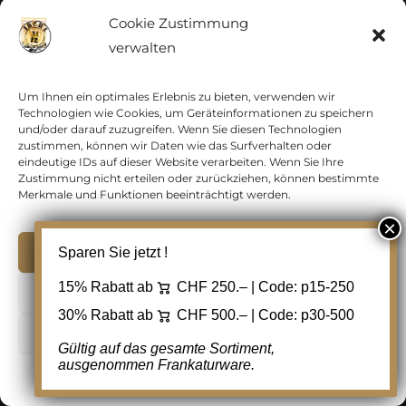
Cookie Zustimmung
In den Warenkorb
Details
verwalten
Zur Wunschliste
hinzufügen
Um Ihnen ein optimales Erlebnis zu bieten, verwenden wir
Technologien wie Cookies, um Geräteinformationen zu speichern
und/oder darauf zuzugreifen. Wenn Sie diesen Technologien
zustimmen, können wir Daten wie das Surfverhalten oder
eindeutige IDs auf dieser Website verarbeiten. Wenn Sie Ihre
Zustimmung nicht erteilen oder zurückziehen, können bestimmte
Merkmale und Funktionen beeinträchtigt werden.
Akzeptieren
Sparen Sie jetzt !
15% Rabatt ab
CHF 250.– | Code:
p15-250
Ablehnen
30% Rabatt ab
CHF 500.– | Code:
p30-500
Cookie Einstellungen
Gültig auf das gesamte Sortiment,
ausgenommen Frankaturware.
Cookie-Richtlinie
Datenschutz
Kontakt