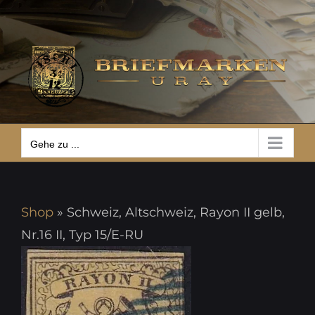
Zum
Gehe zu ...
Inhalt
springen
Gehe zu ...
Shop
»
Schweiz, Altschweiz, Rayon II gelb,
Nr.16 II, Typ 15/E-RU