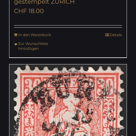
gestempelt ZÜRICH
CHF
18.00
In den Warenkorb
Details
Zur Wunschliste
hinzufügen