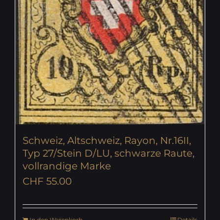
Schweiz, Altschweiz, Rayon, Nr.16II,
Typ 27/Stein D/LU, schwarze Raute,
vollrandige Marke
CHF
55.00
In den Warenkorb
Details