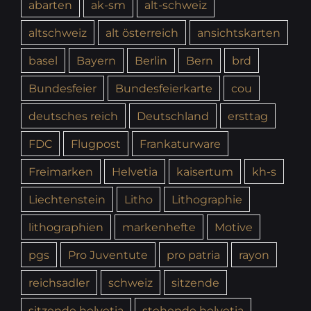
abarten
ak-sm
alt-schweiz
altschweiz
alt österreich
ansichtskarten
basel
Bayern
Berlin
Bern
brd
Bundesfeier
Bundesfeierkarte
cou
deutsches reich
Deutschland
ersttag
FDC
Flugpost
Frankaturware
Freimarken
Helvetia
kaisertum
kh-s
Liechtenstein
Litho
Lithographie
lithographien
markenhefte
Motive
pgs
Pro Juventute
pro patria
rayon
reichsadler
schweiz
sitzende
sitzende helvetia
stehende helvetia