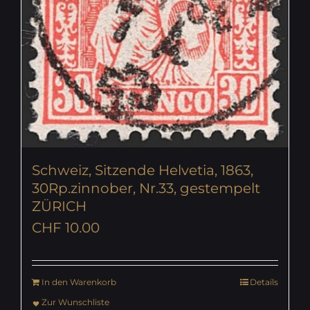
Schweiz, Sitzende Helvetia, 1863,
30Rp.zinnober, Nr.33, gestempelt
ZÜRICH
CHF
10.00
In den Warenkorb
Details
Zur Wunschliste