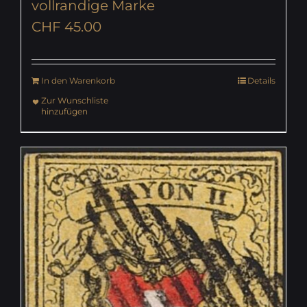
vollrandige Marke
CHF
45.00
In den Warenkorb
Details
Zur Wunschliste
hinzufügen