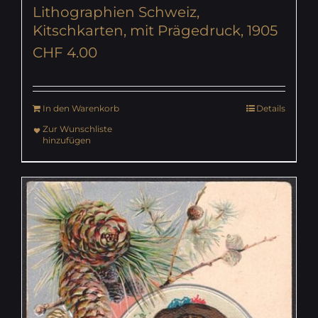
Lithographien Schweiz,
Kitschkarten, mit Prägedruck, 1905
CHF
4.00
In den Warenkorb
Details
Zur Wunschliste
hinzufügen