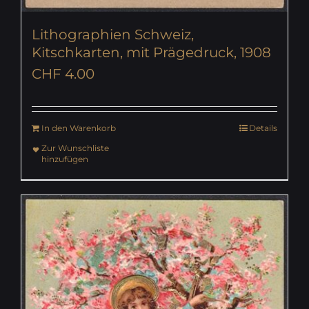
Lithographien Schweiz,
Kitschkarten, mit Prägedruck, 1908
CHF
4.00
In den Warenkorb
Details
Zur Wunschliste
hinzufügen