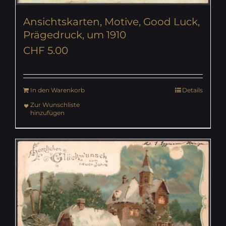
Ansichtskarten, Motive, Good Luck,
Prägedruck, um 1910
CHF
5.00
In den Warenkorb
Details
Zur Wunschliste
hinzufügen