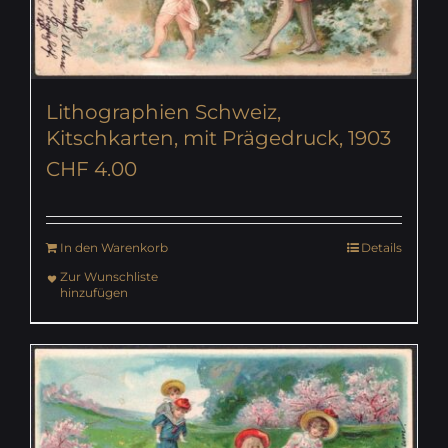
Lithographien Schweiz,
Kitschkarten, mit Prägedruck, 1903
CHF
4.00
In den Warenkorb
Details
Zur Wunschliste
hinzufügen