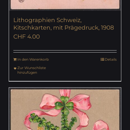
Lithographien Schweiz,
Kitschkarten, mit Prägedruck, 1908
CHF
4.00
In den Warenkorb
Details
Zur Wunschliste
hinzufügen