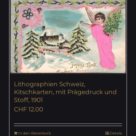
Lithographien Schweiz,
Kitschkarten, mit Prägedruck und
Stoff, 1901
CHF
12.00
In den Warenkorb
Details