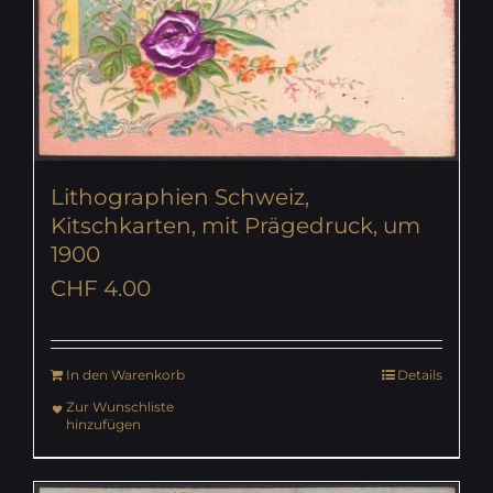
Lithographien Schweiz,
Kitschkarten, mit Prägedruck, um
1900
CHF
4.00
In den Warenkorb
Details
Zur Wunschliste
hinzufügen