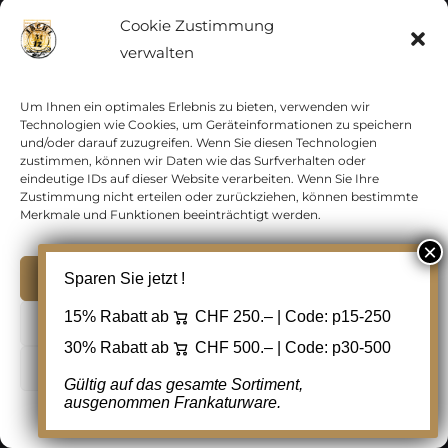
In den Warenkorb
Details
Cookie Zustimmung
Zur Wunschliste
hinzufügen
verwalten
Um Ihnen ein optimales Erlebnis zu bieten, verwenden wir
Technologien wie Cookies, um Geräteinformationen zu speichern
und/oder darauf zuzugreifen. Wenn Sie diesen Technologien
zustimmen, können wir Daten wie das Surfverhalten oder
eindeutige IDs auf dieser Website verarbeiten. Wenn Sie Ihre
Zustimmung nicht erteilen oder zurückziehen, können bestimmte
Merkmale und Funktionen beeinträchtigt werden.
Akzeptieren
Sparen Sie jetzt !
15% Rabatt ab
CHF 250.– | Code:
p15-250
Ablehnen
30% Rabatt ab
CHF 500.– | Code:
p30-500
Cookie Einstellungen
Lithographien Schweiz,
Gültig auf das gesamte Sortiment,
ausgenommen Frankaturware.
Kitschkarten, mit Prägedruck, 1905
Cookie-Richtlinie
Datenschutz
Kontakt
CHF
5.00