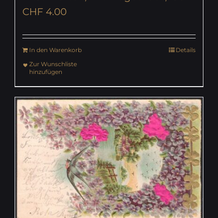
CHF
4.00
In den Warenkorb
Details
Zur Wunschliste
hinzufügen