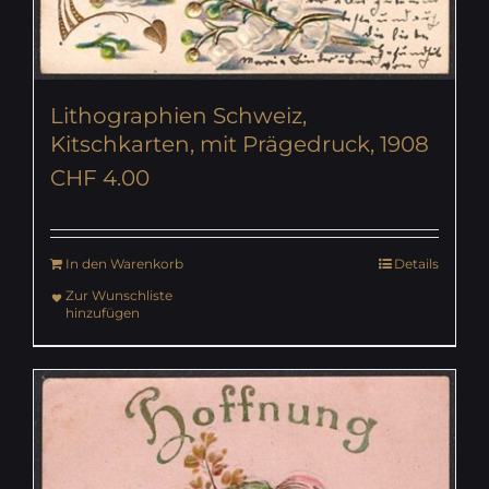
Lithographien Schweiz,
Kitschkarten, mit Prägedruck, 1908
CHF
4.00
In den Warenkorb
Details
Zur Wunschliste
hinzufügen