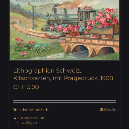
Lithographien Schweiz,
Kitschkarten, mit Prägedruck, 1908
CHF
5.00
In den Warenkorb
Details
Zur Wunschliste
hinzufügen