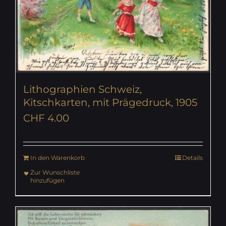
Lithographien Schweiz,
Kitschkarten, mit Prägedruck, 1905
CHF
4.00
In den Warenkorb
Details
Zur Wunschliste
hinzufügen