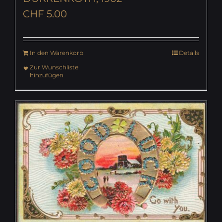
CHF
5.00
In den Warenkorb
Details
Zur Wunschliste
hinzufügen