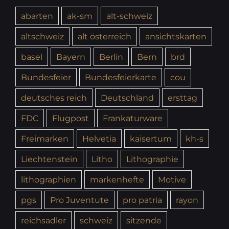
abarten
ak-sm
alt-schweiz
altschweiz
alt österreich
ansichtskarten
basel
Bayern
Berlin
Bern
brd
Bundesfeier
Bundesfeierkarte
cou
deutsches reich
Deutschland
ersttag
FDC
Flugpost
Frankaturware
Freimarken
Helvetia
kaisertum
kh-s
Liechtenstein
Litho
Lithographie
lithographien
markenhefte
Motive
pgs
Pro Juventute
pro patria
rayon
reichsadler
schweiz
sitzende