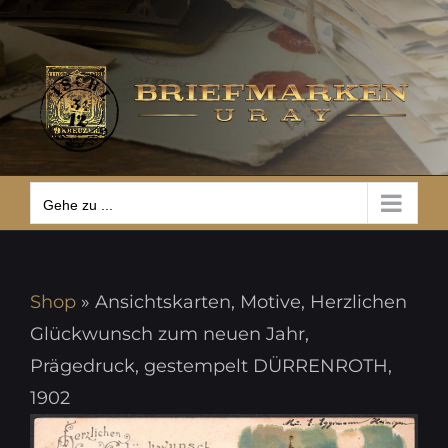
Zum
Gehe zu ...
Inhalt
springen
Gehe zu ...
Shop
»
Ansichtskarten, Motive, Herzlichen
Glückwunsch zum neuen Jahr,
Prägedruck, gestempelt DÜRRENROTH,
1902