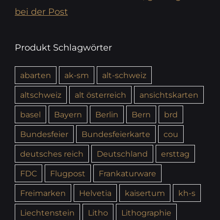
bei der Post
Produkt Schlagwörter
abarten
ak-sm
alt-schweiz
altschweiz
alt österreich
ansichtskarten
basel
Bayern
Berlin
Bern
brd
Bundesfeier
Bundesfeierkarte
cou
deutsches reich
Deutschland
ersttag
FDC
Flugpost
Frankaturware
Freimarken
Helvetia
kaisertum
kh-s
Liechtenstein
Litho
Lithographie