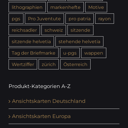
lithographien
markenhefte
Motive
pgs
Pro Juventute
pro patria
rayon
reichsadler
schweiz
sitzende
sitzende helvetia
stehende helvetia
Tag der Briefmarke
u-pgs
wappen
Wertziffer
zürich
Österreich
Produkt-Kategorien A-Z
Ansichtskarten Deutschland
Ansichtskarten Europa