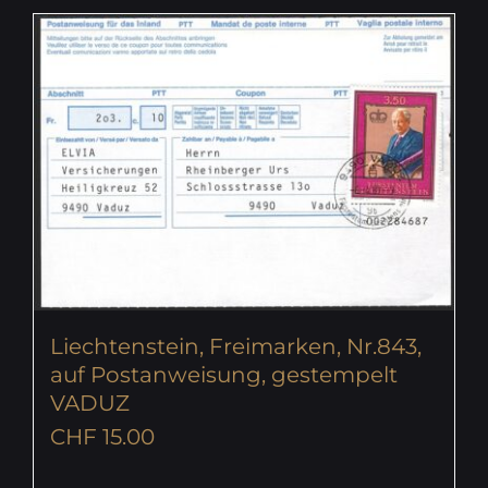
Liechtenstein, Freimarken, Nr.843,
auf Postanweisung, gestempelt
VADUZ
CHF
15.00