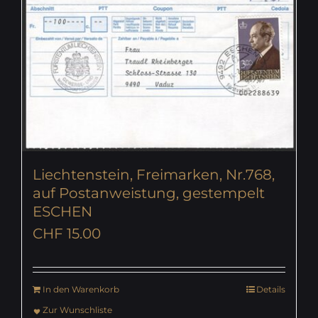
Liechtenstein, Freimarken, Nr.768,
auf Postanweistung, gestempelt
ESCHEN
CHF
15.00
In den Warenkorb
Details
Zur Wunschliste