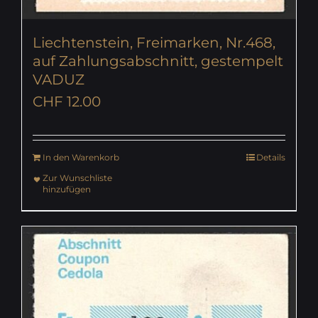
Liechtenstein, Freimarken, Nr.468,
auf Zahlungsabschnitt, gestempelt
VADUZ
CHF
12.00
In den Warenkorb
Details
Zur Wunschliste
hinzufügen