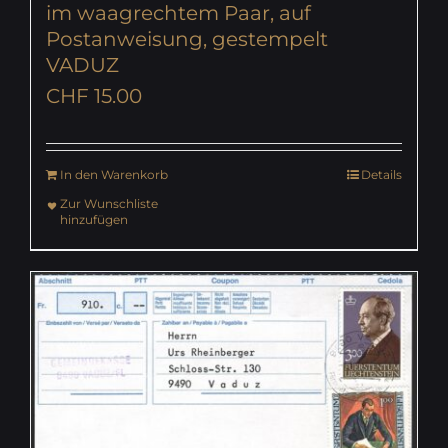
im waagrechtem Paar, auf
Postanweisung, gestempelt
VADUZ
CHF
15.00
In den Warenkorb
Details
Zur Wunschliste
hinzufügen