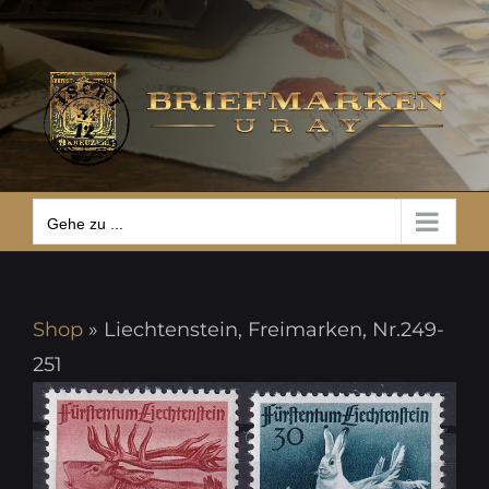
Zum
Gehe zu ...
Inhalt
springen
Gehe zu ...
Shop
»
Liechtenstein, Freimarken, Nr.249-
251