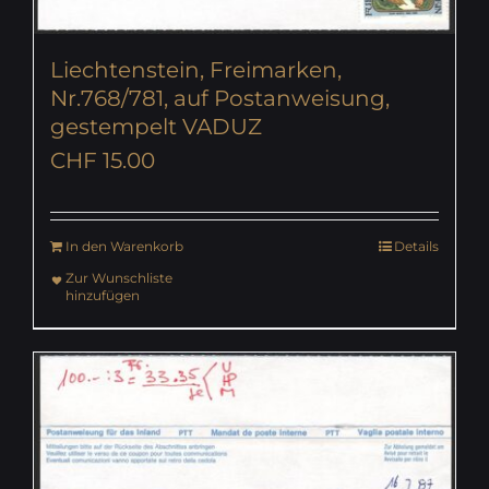
Liechtenstein, Freimarken,
Nr.768/781, auf Postanweisung,
gestempelt VADUZ
CHF
15.00
In den Warenkorb
Details
Zur Wunschliste
hinzufügen