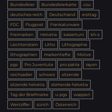
Bundesfeier
Bundesfeierkarte
cou
deutsches reich
Deutschland
ersttag
FDC
Flugpost
Frankaturware
Freimarken
Helvetia
kaisertum
kh-s
Liechtenstein
Litho
Lithographie
lithographien
markenhefte
Motive
pgs
Pro Juventute
pro patria
rayon
reichsadler
schweiz
sitzende
sitzende helvetia
stehende helvetia
Tag der Briefmarke
u-pgs
wappen
Wertziffer
zürich
Österreich