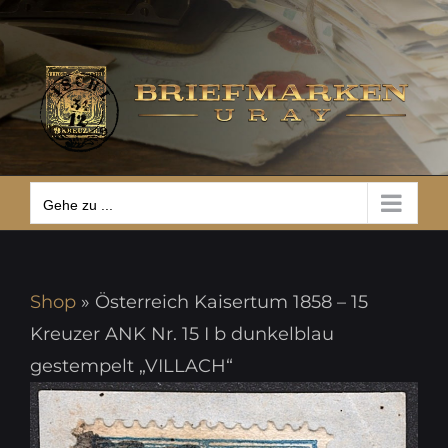
Zum
Gehe zu ...
Inhalt
springen
Gehe zu ...
Shop
»
Österreich Kaisertum 1858 – 15
Kreuzer ANK Nr. 15 I b dunkelblau
gestempelt „VILLACH“