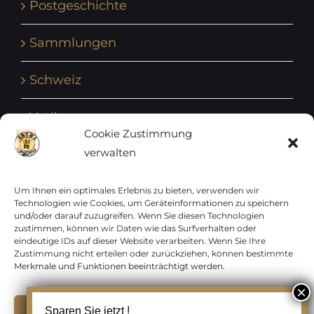
Postgeschichte
Sammlungen
Schweiz
Vatikan
Cookie Zustimmung
verwalten
Vereinte Nationen
Vorphilatelie
Um Ihnen ein optimales Erlebnis zu bieten, verwenden wir
Technologien wie Cookies, um Geräteinformationen zu speichern
und/oder darauf zuzugreifen. Wenn Sie diesen Technologien
Zensurbelege Österreich
zustimmen, können wir Daten wie das Surfverhalten oder
eindeutige IDs auf dieser Website verarbeiten. Wenn Sie Ihre
Zustimmung nicht erteilen oder zurückziehen, können bestimmte
Zensurbelege Schweiz
Merkmale und Funktionen beeinträchtigt werden.
Akzeptieren
Sparen Sie jetzt !