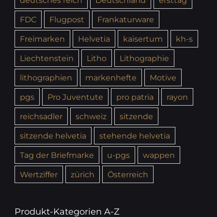
FDC
Flugpost
Frankaturware
Freimarken
Helvetia
kaisertum
kh-s
Liechtenstein
Litho
Lithographie
lithographien
markenhefte
Motive
pgs
Pro Juventute
pro patria
rayon
reichsadler
schweiz
sitzende
sitzende helvetia
stehende helvetia
Tag der Briefmarke
u-pgs
wappen
Wertziffer
zürich
Österreich
Produkt-Kategorien A-Z