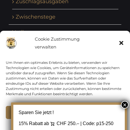
Zuschlagsausgaben
Zwischenstege
Vatikan
Cookie Zustimmung
verwalten
Vereinte Nationen
Vorphilatelie
Um Ihnen ein optimales Erlebnis zu bieten, verwenden wir
Technologien wie Cookies, um Geräteinformationen zu speichern
und/oder darauf zuzugreifen. Wenn Sie diesen Technologien
Zensurbelege Österreich
zustimmen, können wir Daten wie das Surfverhalten oder
eindeutige IDs auf dieser Website verarbeiten. Wenn Sie Ihre
Zustimmung nicht erteilen oder zurückziehen, können bestimmte
Zensurbelege Schweiz
Merkmale und Funktionen beeinträchtigt werden.
Akzeptieren
Sparen Sie jetzt !
Copyright 2012 - 2024 URAY GmbH | All Rights
15% Rabatt ab
CHF 250.– | Code:
p15-250
Ablehnen