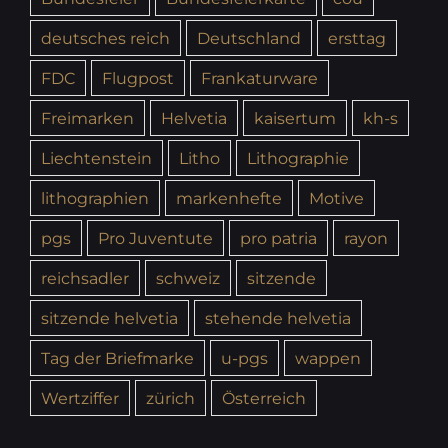
deutsches reich
Deutschland
ersttag
FDC
Flugpost
Frankaturware
Freimarken
Helvetia
kaisertum
kh-s
Liechtenstein
Litho
Lithographie
lithographien
markenhefte
Motive
pgs
Pro Juventute
pro patria
rayon
reichsadler
schweiz
sitzende
sitzende helvetia
stehende helvetia
Tag der Briefmarke
u-pgs
wappen
Wertziffer
zürich
Österreich