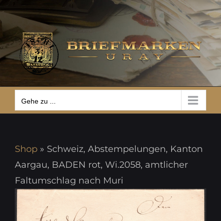
Zum
Gehe zu ...
Inhalt
springen
Gehe zu ...
Shop
»
Schweiz, Abstempelungen, Kanton
Aargau, BADEN rot, Wi.2058, amtlicher
Faltumschlag nach Muri