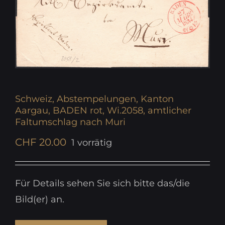
Schweiz, Abstempelungen, Kanton
Aargau, BADEN rot, Wi.2058, amtlicher
Faltumschlag nach Muri
CHF
20.00
1 vorrätig
Für Details sehen Sie sich bitte das/die
Bild(er) an.