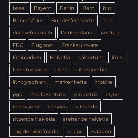
basel
Bayern
Berlin
Bern
brd
Bundesfeier
Bundesfeierkarte
cou
deutsches reich
Deutschland
ersttag
FDC
Flugpost
Frankaturware
Freimarken
Helvetia
kaisertum
kh-s
Liechtenstein
Litho
Lithographie
lithographien
markenhefte
Motive
pgs
Pro Juventute
pro patria
rayon
reichsadler
schweiz
sitzende
sitzende helvetia
stehende helvetia
Tag der Briefmarke
u-pgs
wappen