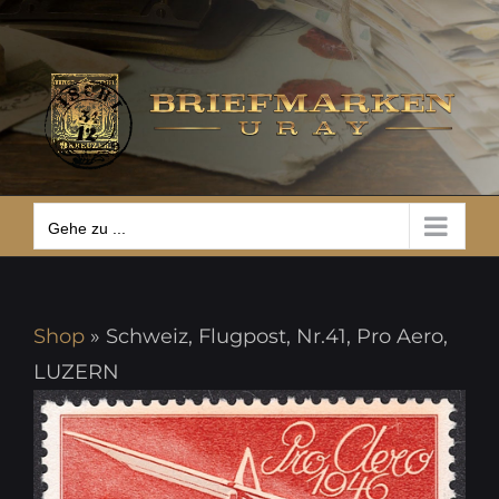
Zum
Gehe zu ...
Inhalt
springen
Gehe zu ...
Shop
»
Schweiz, Flugpost, Nr.41, Pro Aero,
LUZERN