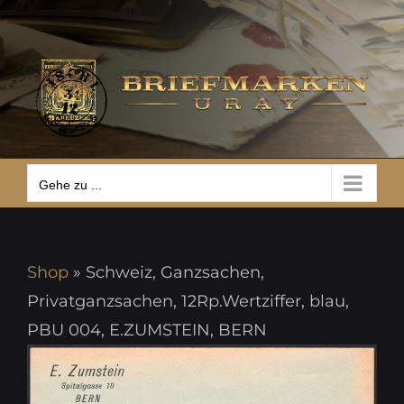
Zum
Gehe zu ...
Inhalt
springen
Gehe zu ...
Shop
»
Schweiz, Ganzsachen,
Privatganzsachen, 12Rp.Wertziffer, blau,
PBU 004, E.ZUMSTEIN, BERN