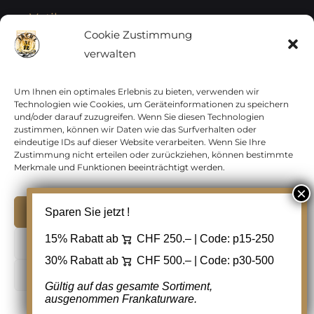
Vatikan
Cookie Zustimmung
verwalten
Vereinte Nationen
Vorphilatelie
Um Ihnen ein optimales Erlebnis zu bieten, verwenden wir
Technologien wie Cookies, um Geräteinformationen zu speichern
und/oder darauf zuzugreifen. Wenn Sie diesen Technologien
Zensurbelege Österreich
zustimmen, können wir Daten wie das Surfverhalten oder
eindeutige IDs auf dieser Website verarbeiten. Wenn Sie Ihre
Zustimmung nicht erteilen oder zurückziehen, können bestimmte
Zensurbelege Schweiz
Merkmale und Funktionen beeinträchtigt werden.
Akzeptieren
Sparen Sie jetzt !
Copyright 2012 - 2024 URAY GmbH | All Rights
15% Rabatt ab
CHF 250.– | Code:
p15-250
Ablehnen
Reserved |
PCI Data Security Standards |
30% Rabatt ab
CHF 500.– | Code:
p30-500
AGB
|
Datenschutz
|
Kontakt
Cookie Einstellungen
Gültig auf das gesamte Sortiment,
ausgenommen Frankaturware.
Facebook
Cookie-Richtlinie
Datenschutz
Kontakt