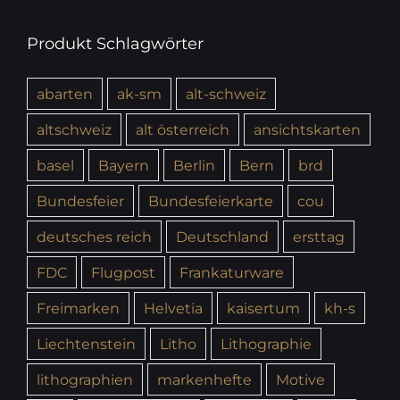
Produkt Schlagwörter
abarten
ak-sm
alt-schweiz
altschweiz
alt österreich
ansichtskarten
basel
Bayern
Berlin
Bern
brd
Bundesfeier
Bundesfeierkarte
cou
deutsches reich
Deutschland
ersttag
FDC
Flugpost
Frankaturware
Freimarken
Helvetia
kaisertum
kh-s
Liechtenstein
Litho
Lithographie
lithographien
markenhefte
Motive