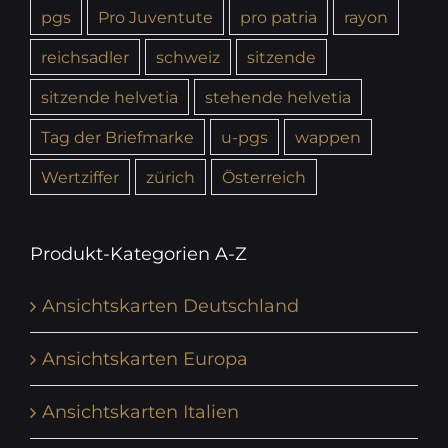
pgs
Pro Juventute
pro patria
rayon
reichsadler
schweiz
sitzende
sitzende helvetia
stehende helvetia
Tag der Briefmarke
u-pgs
wappen
Wertziffer
zürich
Österreich
Produkt-Kategorien A-Z
Ansichtskarten Deutschland
Ansichtskarten Europa
Ansichtskarten Italien