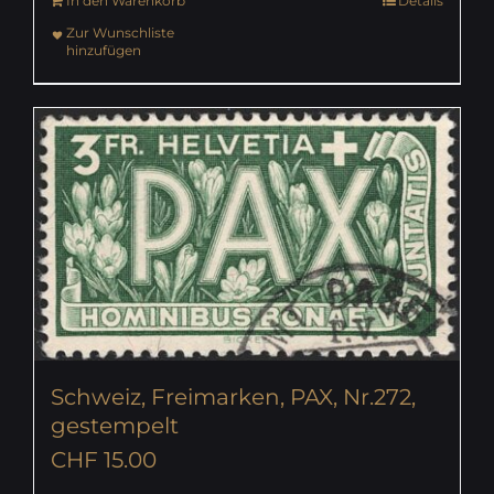
In den Warenkorb
Details
Zur Wunschliste
hinzufügen
Schweiz, Freimarken, PAX, Nr.272,
gestempelt
CHF
15.00