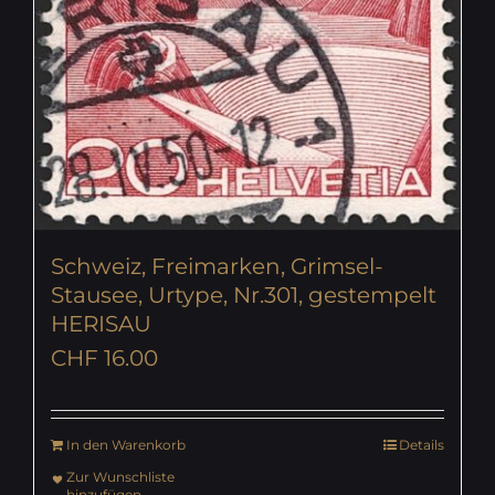
Schweiz, Freimarken, Grimsel-
Stausee, Urtype, Nr.301, gestempelt
HERISAU
CHF
16.00
In den Warenkorb
Details
Zur Wunschliste
hinzufügen