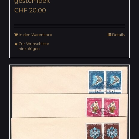
gestempelt
CHF
20.00
In den Warenkorb
Details
Zur Wunschliste
hinzufügen