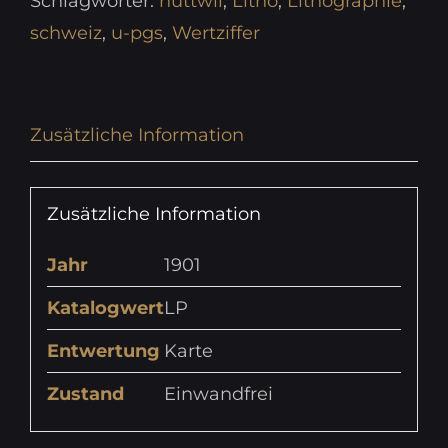
Schlagwörter:
huttwil
,
Litho
,
Lithographie
,
schweiz
,
u-pgs
,
Wertziffer
Zusätzliche Information
Zusätzliche Information
Jahr
1901
Katalogwert
LP
Entwertung
Karte
Zustand
Einwandfrei