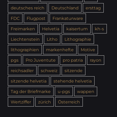
deutsches reich
Deutschland
ersttag
FDC
Flugpost
Frankaturware
Freimarken
Helvetia
kaisertum
kh-s
Liechtenstein
Litho
Lithographie
lithographien
markenhefte
Motive
pgs
Pro Juventute
pro patria
rayon
reichsadler
schweiz
sitzende
sitzende helvetia
stehende helvetia
Tag der Briefmarke
u-pgs
wappen
Wertziffer
zürich
Österreich