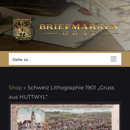
Zum
Gehe zu ...
Inhalt
springen
Gehe zu ...
Shop
»
Schweiz Lithographie 1901 „Gruss
aus HUTTWYL“