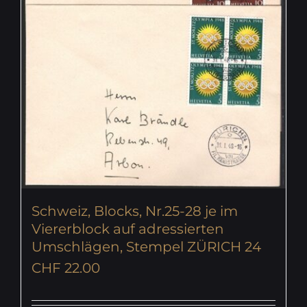
Schweiz, Blocks, Nr.25-28 je im
Viererblock auf adressierten
Umschlägen, Stempel ZÜRICH 24
CHF
22.00