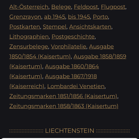
Alt-Österreich
,
Belege
,
Feldpost
,
Flugpost
,
Grenzrayon
,
ab 1945
,
bis 1945
,
Porto
,
Postkarten
,
Stempel
,
Ansichtskarten
,
Lithographien
,
Postgeschichte
,
Zensurbelege
,
Vorphilatelie
,
Ausgabe
1850/1854 (Kaisertum)
,
Ausgabe 1858/1859
(Kaisertum)
,
Ausgabe 1860/1864
(Kaisertum)
,
Ausgabe 1867/1918
(Kaiserreich)
,
Lombardei Venetien
,
Zeitungsmarken 1851/1856 (Kaisertum)
,
Zeitungsmarken 1858/1863 (Kaisertum)
LIECHTENSTEIN