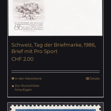
Schweiz, Tag der Briefmarke, 1986,
Brief mit Pro Sport
CHF
2.00
In den Warenkorb
Details
Zur Wunschliste
hinzufügen