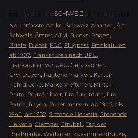
hier
SCHWEIZ
Suchtext
Neu erfasste Artikel Schweiz
,
Abarten
,
Alt-
oder
Schweiz
,
Ämter
,
ATM
,
Blocks
,
Bogen
,
Nr
Briefe
,
Dienst
,
FDC
,
Flugpost
,
Frankaturen
eingeben
ab 1907
,
Frankaturen nach UPU
,
Frankaturen vor UPU
,
Ganzsachen
,
Grenzrayon
,
Kantonalmarken
,
Karten
,
Kehrdrucke
,
Markenheftchen
,
Militär
,
Porto
,
Portofreiheit
,
Pro Juventute
,
Pro
Patria
,
Rayon
,
Rollenmarken
,
ab 1945
,
bis
1945
,
bis 1907
,
Sitzende Helvetia
,
Stehende
Helvetia
,
Stempel
,
Strubeli
,
Tag der
Briefmarke
,
Wertziffer
,
Zusammendrucke
,