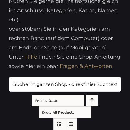
Nutzen Sie gerne die Freitextsuche gleich
im Anschluss (Kategorien, Kat.nr., Namen,
etc),
oder stöbern Sie in den Kategorien am
rechten Rand (auf dem Computer) oder
am Ende der Seite (auf Mobilgeräten).
Unter
Hilfe
finden Sie eine Shop-Anleitung
sowie hier ein paar
Fragen & Antworten
.
Suche
im
ganzen
Sort by
Date
Shop
Show
48 Products
-
direkt