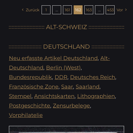
Zurück
1
…
161
162
163
…
453
Vor
ALT-SCHWEIZ
DEUTSCHLAND
Neu erfasste Artikel Deutschland
,
Alt-
Deutschland
,
Berlin (West)
,
Bundesrepublik
,
DDR
,
Deutsches Reich
,
Französische Zone
,
Saar
,
Saarland
,
Stempel
,
Ansichtskarten
,
Lithographien
,
Postgeschichte
,
Zensurbelege
,
Vorphilatelie