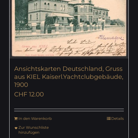
Ansichtskarten Deutschland, Gruss
aus KIEL Kaiserl.Yachtclubgebäude,
1900
CHF
12.00
In den Warenkorb
Details
Zur Wunschliste
hinzufügen