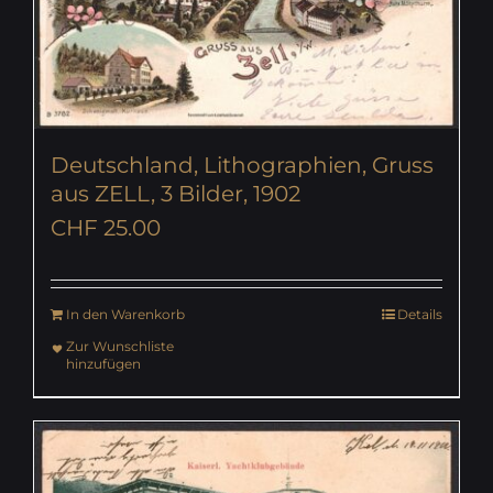
Deutschland, Lithographien, Gruss
aus ZELL, 3 Bilder, 1902
CHF
25.00
In den Warenkorb
Details
Zur Wunschliste
hinzufügen