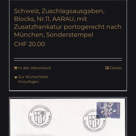
Schweiz, Zuschlagsausgaben,
Blocks, Nr.11, AARAU, mit
Zusatzfrankatur portogerecht nach
München, Sonderstempel
CHF
20.00
In den Warenkorb
Details
Zur Wunschliste
hinzufügen