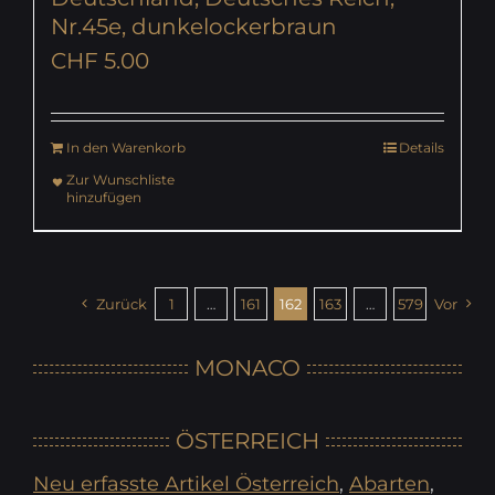
Nr.45e, dunkelockerbraun
CHF
5.00
In den Warenkorb
Details
Zur Wunschliste
hinzufügen
Zurück
1
…
161
162
163
…
579
Vor
MONACO
ÖSTERREICH
Neu erfasste Artikel Österreich
,
Abarten
,