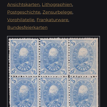
Ansichtskarten
,
Lithographien
,
Postgeschichte
,
Zensurbelege
,
Vorphilatelie
,
Frankaturware
,
Bundesfeierkarten