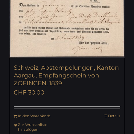
Schweiz, Abstempelungen, Kanton
Aargau, Empfangschein von
ZOFINGEN, 1839
CHF
30.00
In den Warenkorb
Details
Zur Wunschliste
hinzufügen