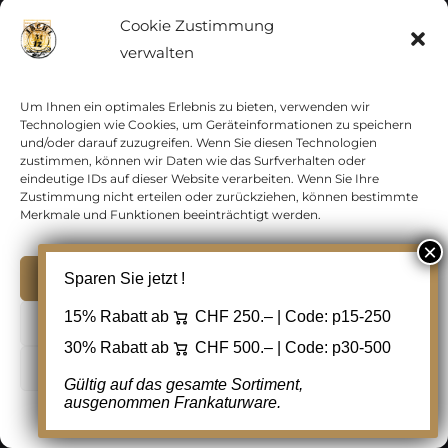
Abarten
,
Blocks
,
Briefe ab 1921
,
Briefe bis
Cookie Zustimmung
1921
,
Dienst
,
FDC
,
Flugpost
,
Ganzsachen
,
verwalten
ab 1945
,
bis 1945
,
Nachporto
,
Spezialitäten
,
Stempel
,
Zeppelin
Um Ihnen ein optimales Erlebnis zu bieten, verwenden wir
Technologien wie Cookies, um Geräteinformationen zu speichern
und/oder darauf zuzugreifen. Wenn Sie diesen Technologien
zustimmen, können wir Daten wie das Surfverhalten oder
eindeutige IDs auf dieser Website verarbeiten. Wenn Sie Ihre
NEU ERFASSTE PRODUKTE
Zustimmung nicht erteilen oder zurückziehen, können bestimmte
Merkmale und Funktionen beeinträchtigt werden.
Akzeptieren
Sparen Sie jetzt !
15% Rabatt ab
CHF 250.– | Code:
p15-250
Ablehnen
30% Rabatt ab
CHF 500.– | Code:
p30-500
Cookie Einstellungen
Gültig auf das gesamte Sortiment,
ausgenommen Frankaturware.
Cookie-Richtlinie
Datenschutz
Kontakt