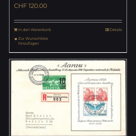
CHF
120.00
In den Warenkorb
Details
Zur Wunschliste
hinzufügen