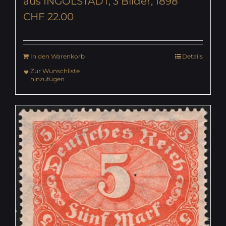
aus INGOLSTADT, 3 Bilder, 1898
CHF
22.00
In den Warenkorb
Details
Zur Wunschliste
hinzufügen