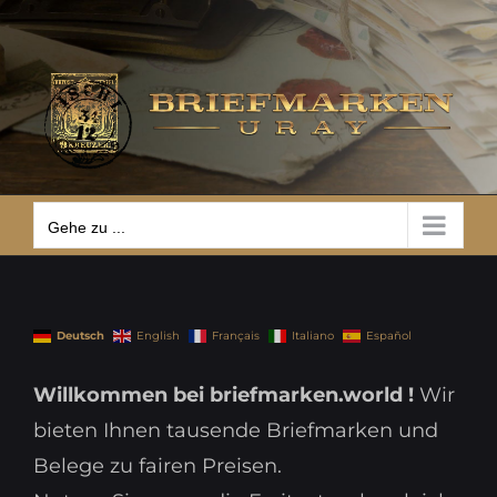
Zum
Gehe zu ...
Inhalt
springen
Gehe zu ...
Deutsch
English
Français
Italiano
Español
Willkommen bei briefmarken.world !
Wir
bieten Ihnen tausende Briefmarken und
Belege zu fairen Preisen.