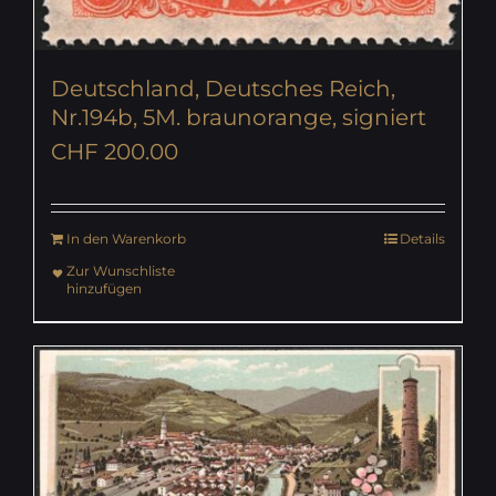
Deutschland, Deutsches Reich,
Nr.194b, 5M. braunorange, signiert
CHF
200.00
In den Warenkorb
Details
Zur Wunschliste
hinzufügen