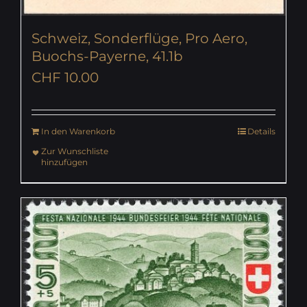
Schweiz, Sonderflüge, Pro Aero,
Buochs-Payerne, 41.1b
CHF
10.00
In den Warenkorb
Details
Zur Wunschliste
hinzufügen