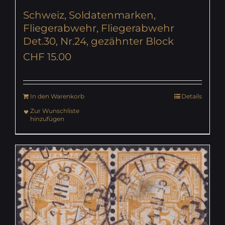
Schweiz, Soldatenmarken,
Fliegerabwehr, Fliegerabwehr
Det.30, Nr.24, gezähnter Block
CHF
15.00
In den Warenkorb
Details
Zur Wunschliste
hinzufügen