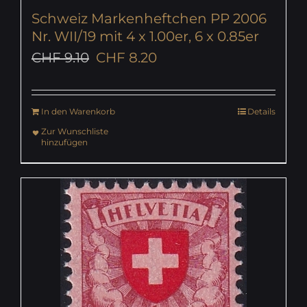
Schweiz Markenheftchen PP 2006
Nr. WII/19 mit 4 x 1.00er, 6 x 0.85er
Ursprünglicher
Aktueller
CHF
9.10
CHF
8.20
Preis
Preis
war:
ist:
In den Warenkorb
Details
CHF 9.10
CHF 8.20.
Zur Wunschliste
hinzufügen