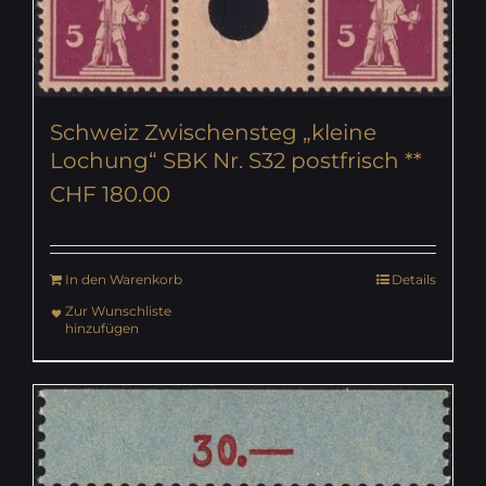
Schweiz Zwischensteg „kleine
Lochung“ SBK Nr. S32 postfrisch **
CHF
180.00
In den Warenkorb
Details
Zur Wunschliste
hinzufügen