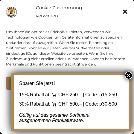
ÖSTERREICH
Cookie Zustimmung
Neu erfasste Artikel Österreich
,
Abarten
,
verwalten
Alt-Österreich
,
Belege
,
Feldpost
,
Flugpost
,
Grenzrayon
,
ab 1945
,
bis 1945
,
Porto
,
Um Ihnen ein optimales Erlebnis zu bieten, verwenden wir
Technologien wie Cookies, um Geräteinformationen zu speichern
Postkarten
,
Stempel
,
Ansichtskarten
,
und/oder darauf zuzugreifen. Wenn Sie diesen Technologien
zustimmen, können wir Daten wie das Surfverhalten oder
Lithographien
,
Postgeschichte
,
eindeutige IDs auf dieser Website verarbeiten. Wenn Sie Ihre
Zustimmung nicht erteilen oder zurückziehen, können bestimmte
Zensurbelege
,
Vorphilatelie
,
Ausgabe
Merkmale und Funktionen beeinträchtigt werden.
1850/1854 (Kaisertum)
,
Ausgabe 1858/1859
(Kaisertum)
,
Ausgabe 1860/1864
Akzeptieren
Sparen Sie jetzt !
(Kaisertum)
,
Ausgabe 1867/1918
15% Rabatt ab
CHF 250.– | Code:
p15-250
Ablehnen
(Kaiserreich)
,
Lombardei Venetien
,
30% Rabatt ab
CHF 500.– | Code:
p30-500
Zeitungsmarken 1851/1856 (Kaisertum)
,
Cookie Einstellungen
Gültig auf das gesamte Sortiment,
Zeitungsmarken 1858/1863 (Kaisertum)
ausgenommen Frankaturware.
Cookie-Richtlinie
Datenschutz
Kontakt