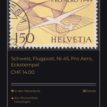
Schweiz, Flugpost, Nr.45, Pro Aero,
Eckstempel
CHF
14.00
In den Warenkorb
Details
Zur Wunschliste
hinzufügen