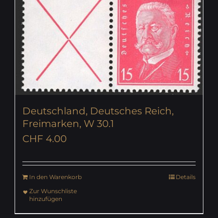
Deutschland, Deutsches Reich,
Freimarken, W 30.1
CHF
4.00
In den Warenkorb
Details
Zur Wunschliste
hinzufügen