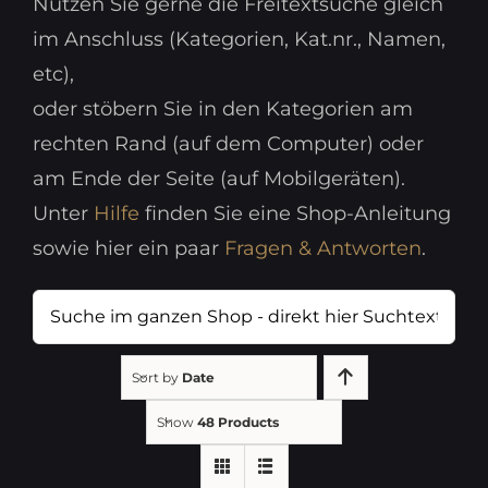
Nutzen Sie gerne die Freitextsuche gleich
im Anschluss (Kategorien, Kat.nr., Namen,
etc),
oder stöbern Sie in den Kategorien am
rechten Rand (auf dem Computer) oder
am Ende der Seite (auf Mobilgeräten).
Unter
Hilfe
finden Sie eine Shop-Anleitung
sowie hier ein paar
Fragen & Antworten
.
Suche
im
ganzen
Sort by
Date
Shop
Show
48 Products
-
direkt