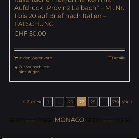
Aufdruck „Provinz Laibach“ – Mi. Nr.
1 bis 20 auf Brief nach Italien –
FÄLSCHUNG
CHF
50.00
In den Warenkorb
Details
Zur Wunschliste
hinzufügen
Zurück
1
…
26
27
28
…
579
Vor
MONACO