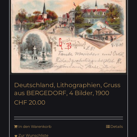
Deutschland, Lithographien, Gruss
aus BERGEDORF, 4 Bilder, 1900
CHF
20.00
In den Warenkorb
Details
Zur Wunschliste