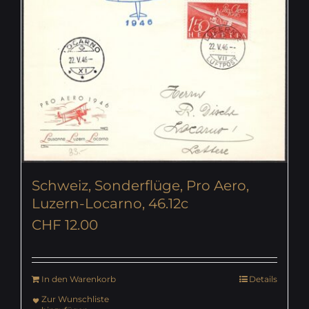
Schweiz, Sonderflüge, Pro Aero,
Luzern-Locarno, 46.12c
CHF
12.00
In den Warenkorb
Details
Zur Wunschliste