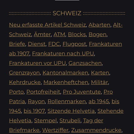
hier
SCHWEIZ
Suchtext
Neu erfasste Artikel Schweiz
,
Abarten
,
Alt-
oder
Schweiz
,
Ämter
,
ATM
,
Blocks
,
Bogen
,
Nr
Briefe
,
Dienst
,
FDC
,
Flugpost
,
Frankaturen
eingeben
ab 1907
,
Frankaturen nach UPU
,
Frankaturen vor UPU
,
Ganzsachen
,
Grenzrayon
,
Kantonalmarken
,
Karten
,
Kehrdrucke
,
Markenheftchen
,
Militär
,
Porto
,
Portofreiheit
,
Pro Juventute
,
Pro
Patria
,
Rayon
,
Rollenmarken
,
ab 1945
,
bis
1945
,
bis 1907
,
Sitzende Helvetia
,
Stehende
Helvetia
,
Stempel
,
Strubeli
,
Tag der
Briefmarke
,
Wertziffer
,
Zusammendrucke
,