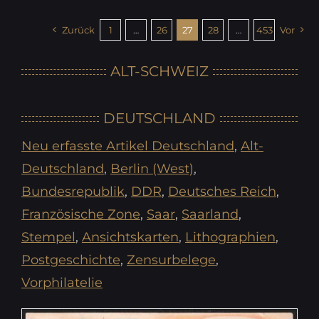
Zurück
1
…
26
27
28
…
453
Vor
ALT-SCHWEIZ
DEUTSCHLAND
Neu erfasste Artikel Deutschland
,
Alt-
Deutschland
,
Berlin (West)
,
Bundesrepublik
,
DDR
,
Deutsches Reich
,
Französische Zone
,
Saar
,
Saarland
,
Stempel
,
Ansichtskarten
,
Lithographien
,
Postgeschichte
,
Zensurbelege
,
Vorphilatelie