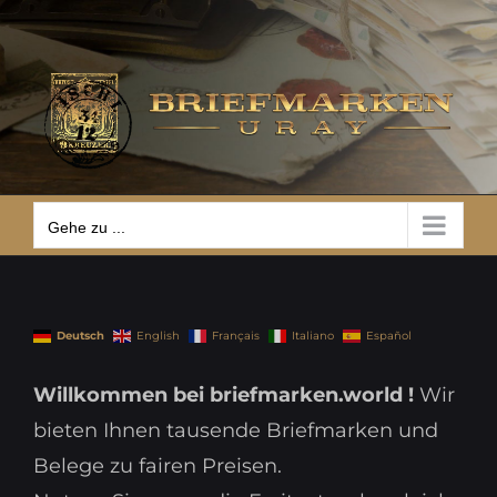
Zum
Gehe zu ...
Inhalt
springen
Gehe zu ...
Deutsch
English
Français
Italiano
Español
Willkommen bei briefmarken.world !
Wir
bieten Ihnen tausende Briefmarken und
Belege zu fairen Preisen.