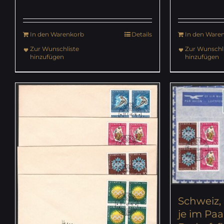
In den Warenkorb
Details
In den Ware
Zur Wunschliste
Zur Wunschli
hinzufügen
hinzufügen
Schweiz, 
je im Paa