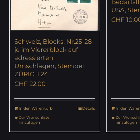
Bedarfsf
USA, St
CHF
10.0
Schweiz, Blocks, Nr.25-28
je im Viererblock auf
adressierten
Umschlägen, Stempel
ZÜRICH 24
CHF
22.00
In den Warenkorb
Details
In den Ware
Zur Wunschliste
Zur Wunschli
hinzufügen
hinzufügen