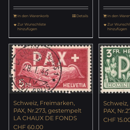
In den Warenkorb
Details
In den Ware
Zur Wunschliste
Zur Wunschli
hinzufügen
hinzufügen
Schweiz, Freimarken,
Schweiz,
PAX, Nr.273, gestempelt
PAX, Nr.2
LA CHAUX DE FONDS
CHF
15.0
CHF
60.00