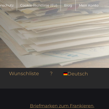
nschutz
Cookie-Richtlinie (EU)
Blog
Mein Konto
Wunschliste
?
Deutsch
Briefmarken zum Frankieren,