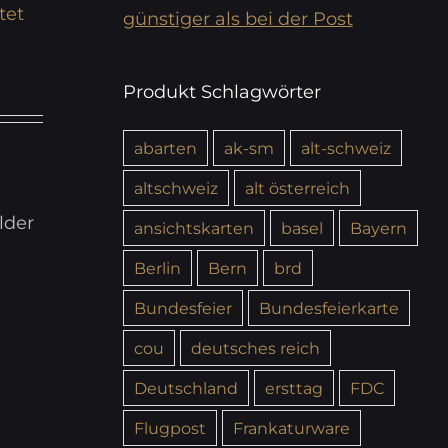
tet
günstiger als bei der Post
Produkt Schlagwörter
abarten
ak-sm
alt-schweiz
altschweiz
alt österreich
lder
ansichtskarten
basel
Bayern
Berlin
Bern
brd
Bundesfeier
Bundesfeierkarte
cou
deutsches reich
Deutschland
ersttag
FDC
Flugpost
Frankaturware