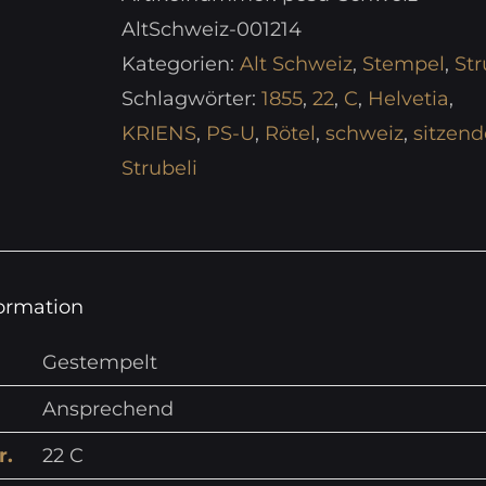
AltSchweiz-001214
Kategorien:
Alt Schweiz
,
Stempel
,
Str
Schlagwörter:
1855
,
22
,
C
,
Helvetia
,
KRIENS
,
PS-U
,
Rötel
,
schweiz
,
sitzend
Strubeli
formation
Gestempelt
Ansprechend
r.
22 C