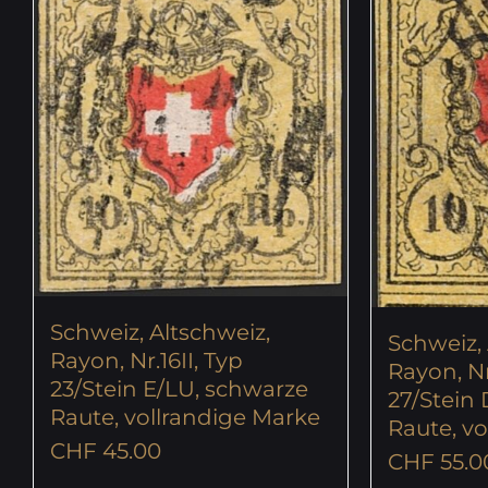
Schweiz, Altschweiz,
Schweiz, 
Rayon, Nr.16II, Typ
Rayon, Nr
23/Stein E/LU, schwarze
27/Stein
Raute, vollrandige Marke
Raute, v
CHF
45.00
CHF
55.0