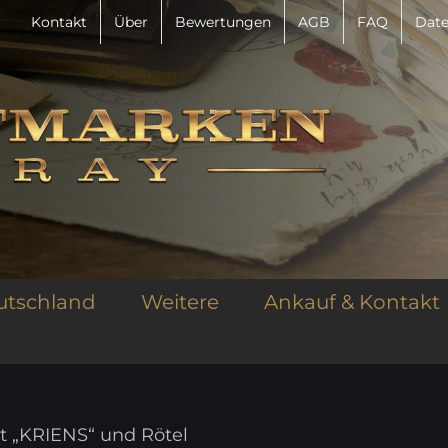
Kontakt
Über
Bewertungen
AGB
FAQ
Date
utschland
Weitere
Ankauf & Kontakt
et „KRIENS“ und Rötel