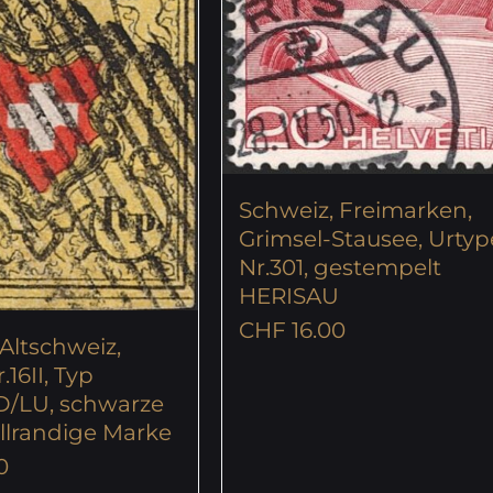
Schweiz, Freimarken,
Grimsel-Stausee, Urtyp
Nr.301, gestempelt
HERISAU
CHF
16.00
Altschweiz,
.16II, Typ
 D/LU, schwarze
ollrandige Marke
0