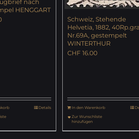
lugbrief nach
empel HENGGART
Schweiz, Stehende
0
Helvetia, 1882, 40Rp.gr
Nr.69A, gestempelt
WINTERTHUR
CHF
16.00
nkorb
Details
In den Warenkorb
De
ste
Zur Wunschliste
hinzufügen