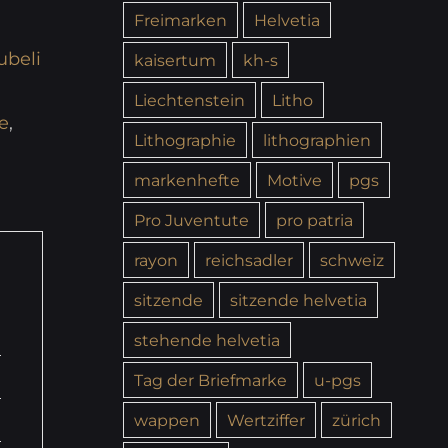
Freimarken
Helvetia
ubeli
kaisertum
kh-s
Liechtenstein
Litho
e
,
Lithographie
lithographien
markenhefte
Motive
pgs
Pro Juventute
pro patria
rayon
reichsadler
schweiz
sitzende
sitzende helvetia
stehende helvetia
Tag der Briefmarke
u-pgs
wappen
Wertziffer
zürich