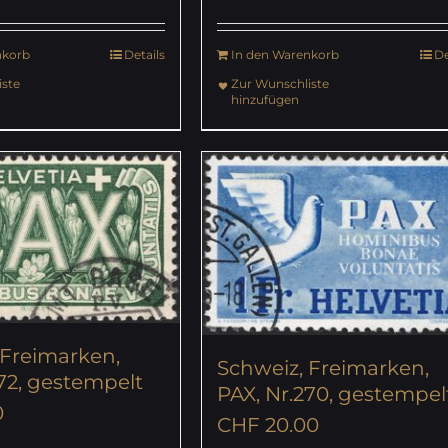
nkorb
Details
In den Warenkorb
De
ste
Zur Wunschliste
hinzufügen
 Freimarken,
Schweiz, Freimarken,
72, gestempelt
PAX, Nr.270, gestempel
0
CHF
20.00