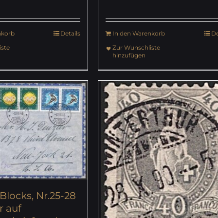
nkorb
Details
In den Warenkorb
De
ste
Zur Wunschliste
hinzufügen
Blocks, Nr.25-28
r auf