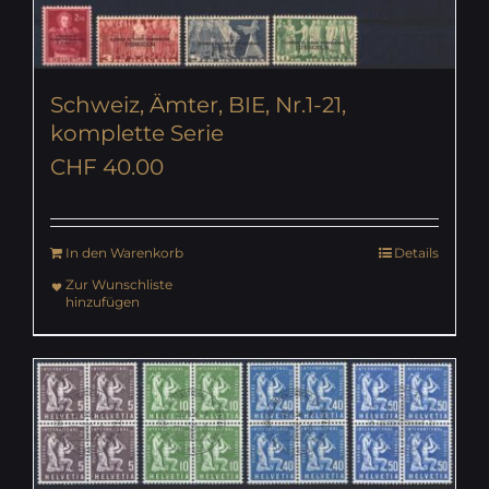
Schweiz, Ämter, BIE, Nr.1-21,
komplette Serie
CHF
40.00
In den Warenkorb
Details
Zur Wunschliste
hinzufügen