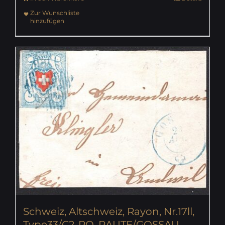
Zur Wunschliste
hinzufügen
Schweiz, Altschweiz, Rayon, Nr.17ll,
Type33/C2-RO, RAUTE/GOSSAU