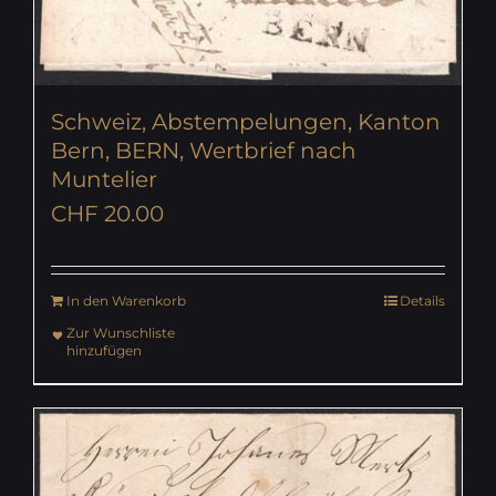
Schweiz, Abstempelungen, Kanton
Bern, BERN, Wertbrief nach
Muntelier
CHF
20.00
In den Warenkorb
Details
Zur Wunschliste
hinzufügen