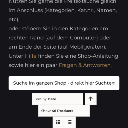
Nutzen Sie gerne die Freitextsuche gleich
im Anschluss (Kategorien, Kat.nr., Namen,
etc),
oder stöbern Sie in den Kategorien am
rechten Rand (auf dem Computer) oder
am Ende der Seite (auf Mobilgeräten).
Unter
Hilfe
finden Sie eine Shop-Anleitung
sowie hier ein paar
Fragen & Antworten
.
Suche
im
ganzen
Sort by
Date
Shop
Show
48 Products
-
direkt