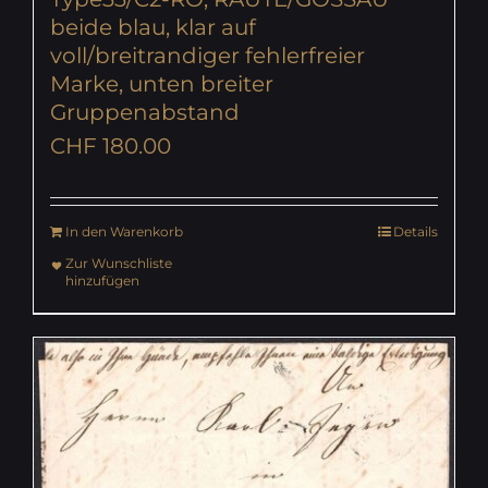
beide blau, klar auf
voll/breitrandiger fehlerfreier
Marke, unten breiter
Gruppenabstand
CHF
180.00
In den Warenkorb
Details
Zur Wunschliste
hinzufügen