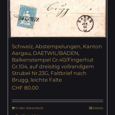
Schweiz, Abstempelungen, Kanton
Aargau, DAETWIL/BADEN,
Balkenstempel Gr.40/Fingerhut
Gr.104, auf dreisitig vollrandgem
Strubel Nr.23G, Faltbrief nach
Brugg, leichte Falte
CHF
80.00
In den Warenkorb
Details