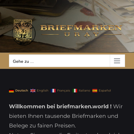
Zum
Gehe zu ...
Inhalt
springen
Gehe zu ...
Deutsch
English
Français
Italiano
Español
Willkommen bei briefmarken.world !
Wir
bieten Ihnen tausende Briefmarken und
Belege zu fairen Preisen.