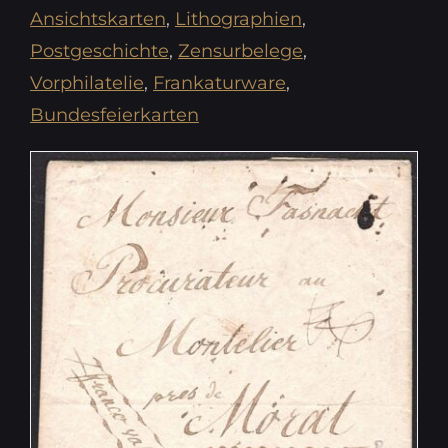
Ansichtskarten
,
Lithographien
,
Postgeschichte
,
Zensurbelege
,
Vorphilatelie
,
Frankaturware
,
Bundesfeierkarten