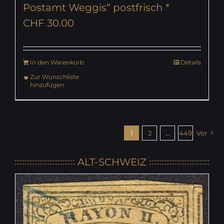
Postamt Weggis“ postfrisch *
CHF
30.00
In den Warenkorb
Details
Zur Wunschliste
hinzufügen
1
2
…
449
Vor
ALT-SCHWEIZ