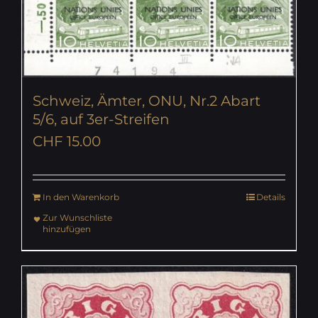
Schweiz, Ämter, ONU, Nr.2 Abart
5/6, auf 3er-Streifen
CHF
15.00
In den Warenkorb
Details
Zur Wunschliste
hinzufügen