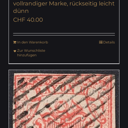
vollrandiger Marke, rückseitig leicht
dünn
CHF
40.00
In den Warenkorb
Details
Zur Wunschliste
hinzufügen