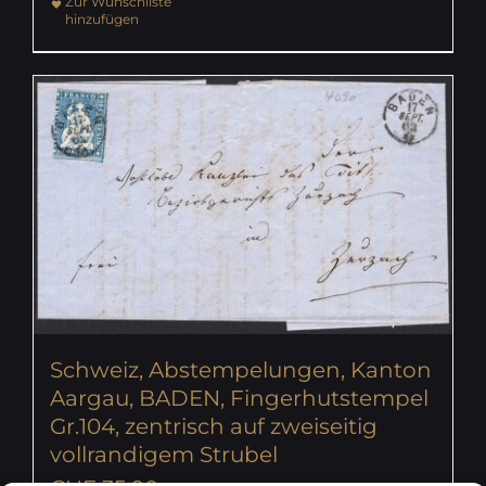
Zur Wunschliste
hinzufügen
Schweiz, Abstempelungen, Kanton
Aargau, BADEN, Fingerhutstempel
Gr.104, zentrisch auf zweiseitig
vollrandigem Strubel