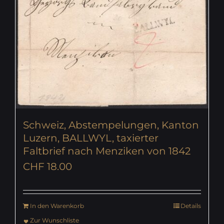
Schweiz, Abstempelungen, Kanton
Luzern, BALLWYL, taxierter
Faltbrief nach Menziken von 1842
CHF
18.00
In den Warenkorb
Details
Zur Wunschliste