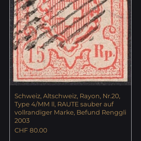
Schweiz, Altschweiz, Rayon, Nr.20,
Type 4/MM ll, RAUTE sauber auf
vollrandiger Marke, Befund Renggli
2003
CHF
80.00