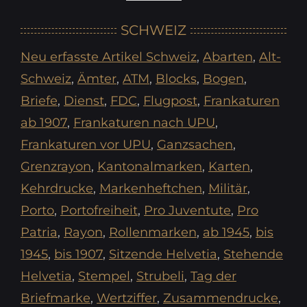
hier
SCHWEIZ
Suchtext
Neu erfasste Artikel Schweiz
,
Abarten
,
Alt-
oder
Schweiz
,
Ämter
,
ATM
,
Blocks
,
Bogen
,
Nr
Briefe
,
Dienst
,
FDC
,
Flugpost
,
Frankaturen
eingeben
ab 1907
,
Frankaturen nach UPU
,
Frankaturen vor UPU
,
Ganzsachen
,
Grenzrayon
,
Kantonalmarken
,
Karten
,
Kehrdrucke
,
Markenheftchen
,
Militär
,
Porto
,
Portofreiheit
,
Pro Juventute
,
Pro
Patria
,
Rayon
,
Rollenmarken
,
ab 1945
,
bis
1945
,
bis 1907
,
Sitzende Helvetia
,
Stehende
Helvetia
,
Stempel
,
Strubeli
,
Tag der
Briefmarke
,
Wertziffer
,
Zusammendrucke
,