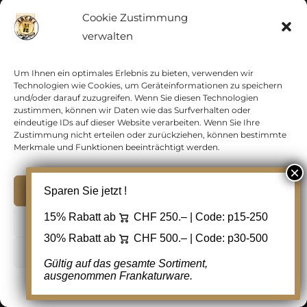
CHF
35.00
Cookie Zustimmung
verwalten
In den Warenkorb
Details
Um Ihnen ein optimales Erlebnis zu bieten, verwenden wir
Zur Wunschliste
Technologien wie Cookies, um Geräteinformationen zu speichern
hinzufügen
und/oder darauf zuzugreifen. Wenn Sie diesen Technologien
zustimmen, können wir Daten wie das Surfverhalten oder
eindeutige IDs auf dieser Website verarbeiten. Wenn Sie Ihre
Zustimmung nicht erteilen oder zurückziehen, können bestimmte
Merkmale und Funktionen beeinträchtigt werden.
Akzeptieren
Sparen Sie jetzt !
15% Rabatt ab
CHF 250.– | Code:
p15-250
Ablehnen
30% Rabatt ab
CHF 500.– | Code:
p30-500
Cookie Einstellungen
Gültig auf das gesamte Sortiment,
ausgenommen Frankaturware.
Cookie-Richtlinie
Datenschutz
Kontakt
Schweiz, Strubel, Sitzende Helvetia,