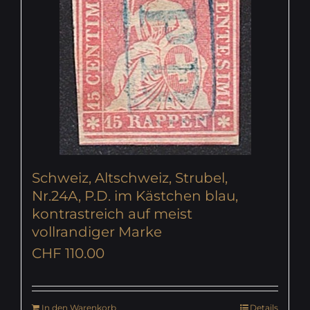
Schweiz, Altschweiz, Strubel,
Nr.24A, P.D. im Kästchen blau,
kontrastreich auf meist
vollrandiger Marke
CHF
110.00
In den Warenkorb
Details