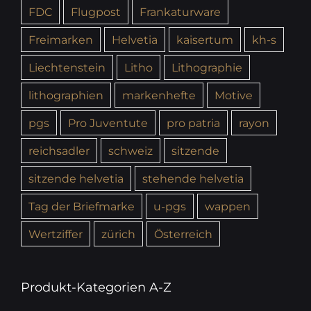
FDC
Flugpost
Frankaturware
Freimarken
Helvetia
kaisertum
kh-s
Liechtenstein
Litho
Lithographie
lithographien
markenhefte
Motive
pgs
Pro Juventute
pro patria
rayon
reichsadler
schweiz
sitzende
sitzende helvetia
stehende helvetia
Tag der Briefmarke
u-pgs
wappen
Wertziffer
zürich
Österreich
Produkt-Kategorien A-Z