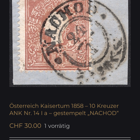
Österreich Kaisertum 1858 – 10 Kreuzer
ANK Nr. 14 I a – gestempelt „NACHOD“
CHF
30.00
1 vorrätig