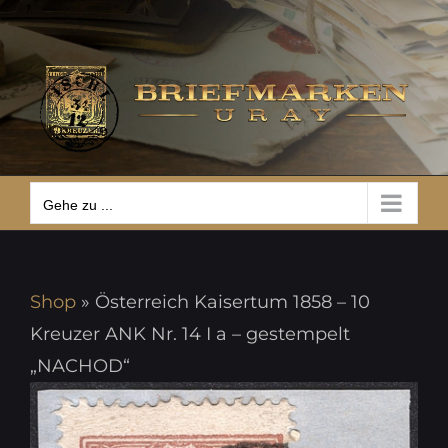
Zum
Gehe zu ...
Inhalt
springen
Gehe zu ...
Shop
»
Österreich Kaisertum 1858 – 10
Kreuzer ANK Nr. 14 I a – gestempelt
„NACHOD“