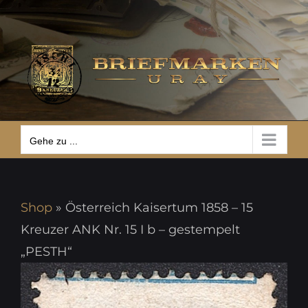
Zum
Gehe zu ...
Inhalt
springen
Gehe zu ...
Shop
»
Österreich Kaisertum 1858 – 15
Kreuzer ANK Nr. 15 I b – gestempelt
„PESTH“