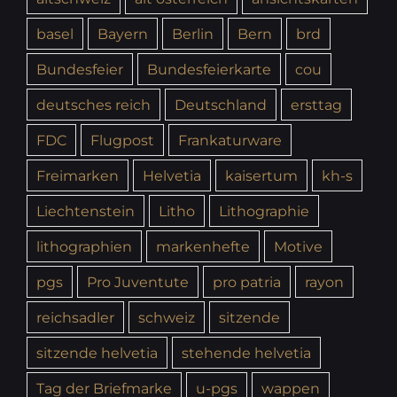
basel
Bayern
Berlin
Bern
brd
Bundesfeier
Bundesfeierkarte
cou
deutsches reich
Deutschland
ersttag
FDC
Flugpost
Frankaturware
Freimarken
Helvetia
kaisertum
kh-s
Liechtenstein
Litho
Lithographie
lithographien
markenhefte
Motive
pgs
Pro Juventute
pro patria
rayon
reichsadler
schweiz
sitzende
sitzende helvetia
stehende helvetia
Tag der Briefmarke
u-pgs
wappen